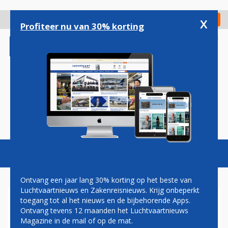
Overslaan
en
x
Digitaal Magazine
Registreer
Check in
naar
Profiteer nu van 30% korting
de
inhoud
gaan
Magazine
Podcasts
Vacatures
Toggl
naviga
Ontvang een jaar lang 30% korting op het beste van
Luchtvaartnieuws en Zakenreisnieuws. Krijg onbeperkt
toegang tot al het nieuws en de bijbehorende Apps.
MEER PASSAGIERS VOOR
Ontvang tevens 12 maanden het Luchtvaartnieuws
BRUSSELS AIRPORT IN APRIL,
Magazine in de mail of op de mat.