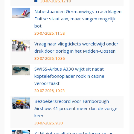
30-07-2026, 12:10
Nabestaanden Germanwings-crash klagen
Duitse staat aan, maar vangen mogelijk
bot
30-07-2026, 11:58
Vraag naar vliegtickets wereldwijd onder
druk door oorlog in het Midden-Oosten
30-07-2026, 10:36
SWISS-Airbus A330 wijkt uit nadat
koptelefoonoplader rook in cabine
veroorzaakt
30-07-2026, 10:23
Bezoekersrecord voor Farnborough
Airshow: 41 procent meer dan de vorige
keer
30-07-2026, 9:30
KLM ziet resultaten verbeteren, maar