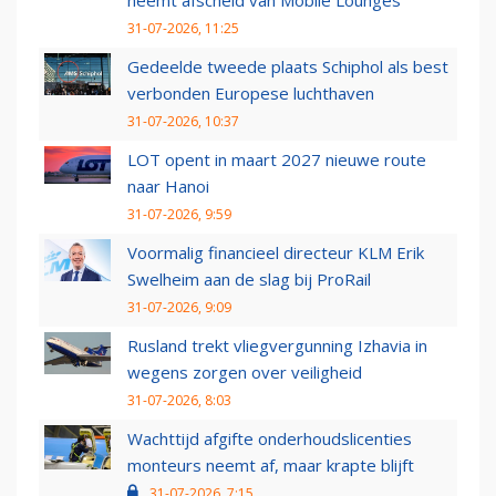
neemt afscheid van Mobile Lounges
31-07-2026, 11:25
Gedeelde tweede plaats Schiphol als best
verbonden Europese luchthaven
31-07-2026, 10:37
LOT opent in maart 2027 nieuwe route
naar Hanoi
31-07-2026, 9:59
Voormalig financieel directeur KLM Erik
Swelheim aan de slag bij ProRail
31-07-2026, 9:09
Rusland trekt vliegvergunning Izhavia in
wegens zorgen over veiligheid
31-07-2026, 8:03
Wachttijd afgifte onderhoudslicenties
monteurs neemt af, maar krapte blijft
31-07-2026, 7:15