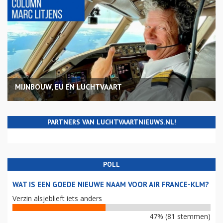
MIJNBOUW, EU EN LUCHTVAART
PARTNERS VAN LUCHTVAARTNIEUWS.NL!
POLL
WAT IS EEN GOEDE NIEUWE NAAM VOOR AIR FRANCE-KLM?
Verzin alsjeblieft iets anders
47% (81 stemmen)