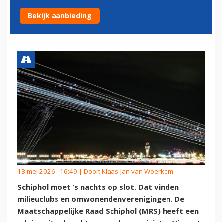
ONDERMIJNING VAN
Bekijk aanbieding
BEDRIJFSMODEL AIRLINES
13 mei 2026 - 16:49 | Door:
Klaas-Jan van Woerkom
Schiphol moet ’s nachts op slot. Dat vinden
milieuclubs en omwonendenverenigingen. De
Maatschappelijke Raad Schiphol (MRS) heeft een