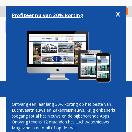
Overslaan
en
x
Digitaal Magazine
Registreer
Check in
naar
Profiteer nu van 30% korting
de
inhoud
gaan
Magazine
Podcasts
Vacatures
Toggl
naviga
Ontvang een jaar lang 30% korting op het beste van
Luchtvaartnieuws en Zakenreisnieuws. Krijg onbeperkt
toegang tot al het nieuws en de bijbehorende Apps.
MILIEUCLUBS WILLEN
Ontvang tevens 12 maanden het Luchtvaartnieuws
NACHTSLOT OP SCHIPHOL:
Magazine in de mail of op de mat.