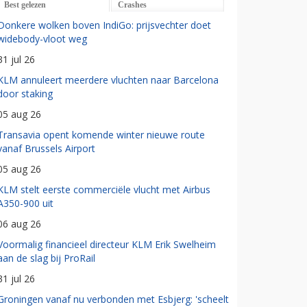
Best gelezen
Crashes
Donkere wolken boven IndiGo: prijsvechter doet
widebody-vloot weg
31 jul 26
KLM annuleert meerdere vluchten naar Barcelona
door staking
05 aug 26
Transavia opent komende winter nieuwe route
vanaf Brussels Airport
05 aug 26
KLM stelt eerste commerciële vlucht met Airbus
A350-900 uit
06 aug 26
Voormalig financieel directeur KLM Erik Swelheim
aan de slag bij ProRail
31 jul 26
Groningen vanaf nu verbonden met Esbjerg: 'scheelt