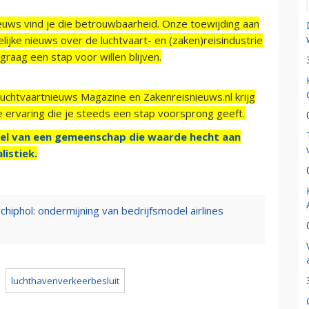
ieuws vind je die betrouwbaarheid. Onze toewijding aan
ijke nieuws over de luchtvaart- en (zaken)reisindustrie
raag een stap voor willen blijven.
Luchtvaartnieuws Magazine en Zakenreisnieuws.nl krijg
e ervaring die je steeds een stap voorsprong geeft.
el van een gemeenschap die waarde hecht aan
listiek.
Schiphol: ondermijning van bedrijfsmodel airlines
luchthavenverkeerbesluit