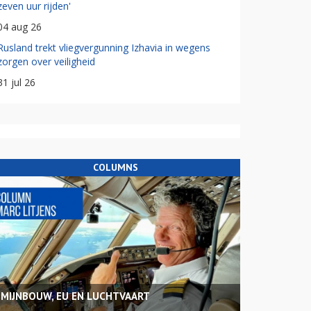
zeven uur rijden'
04 aug 26
Rusland trekt vliegvergunning Izhavia in wegens
zorgen over veiligheid
31 jul 26
COLUMNS
MIJNBOUW, EU EN LUCHTVAART