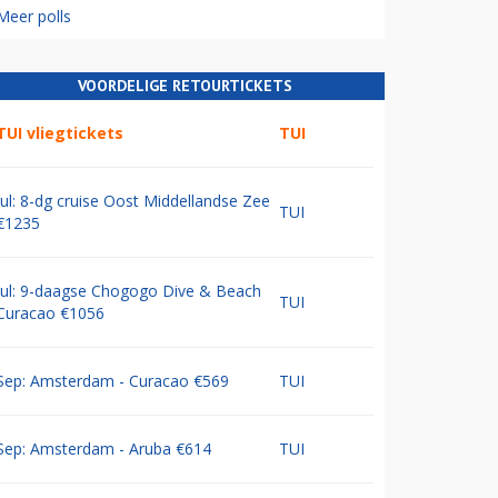
Meer polls
VOORDELIGE RETOURTICKETS
TUI vliegtickets
TUI
Jul: 8-dg cruise Oost Middellandse Zee
TUI
€1235
Jul: 9-daagse Chogogo Dive & Beach
TUI
Curacao €1056
Sep: Amsterdam - Curacao €569
TUI
Sep: Amsterdam - Aruba €614
TUI