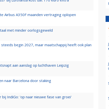
ss? Bij Lufthansa kost dat 170 euro extra
rste Airbus A350F maanden vertraging oplopen
wartaal met minder oorlogsgeweld
 steeds begin 2027, maar maatschappij heeft ook plan
tsnapt aan aanslag op luchthaven Leipzig
n naar Barcelona door staking
 bij IndiGo: 'op naar nieuwe fase van groei'