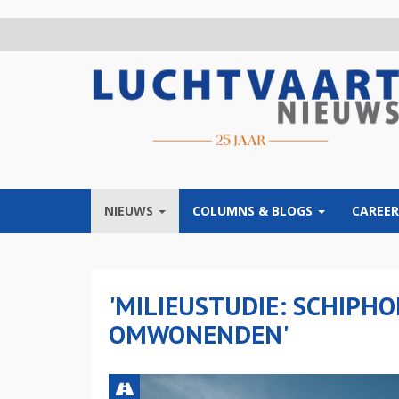
Overslaan
en
naar
de
inhoud
gaan
NIEUWS
COLUMNS & BLOGS
CAREER
'MILIEUSTUDIE: SCHIPHO
OMWONENDEN'