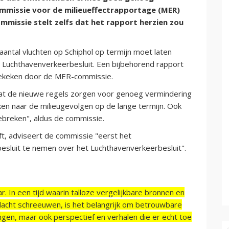
mmissie voor de milieueffectrapportage (MER)
ommissie stelt zelfs dat het rapport herzien zou
antal vluchten op Schiphol op termijn moet laten
 Luchthavenverkeerbesluit. Een bijbehorend rapport
bekeken door de MER-commissie.
 dat de nieuwe regels zorgen voor genoeg vermindering
eken naar de milieugevolgen op de lange termijn. Ook
breken", aldus de commissie.
t, adviseert de commissie "eerst het
besluit te nemen over het Luchthavenverkeerbesluit".
r. In een tijd waarin talloze vergelijkbare bronnen en
acht schreeuwen, is het belangrijk om betrouwbare
ngen, maar ook perspectief en verhalen die er echt toe