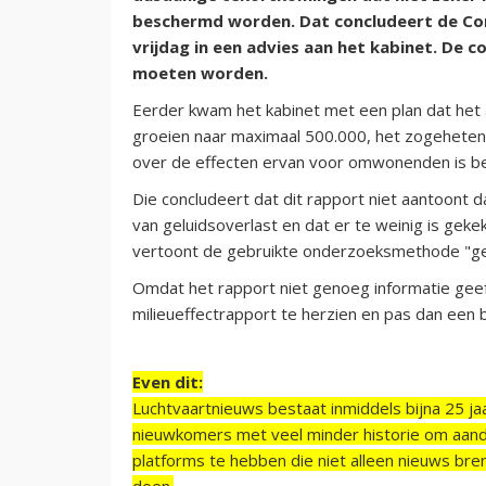
beschermd worden. Dat concludeert de Co
vrijdag in een advies aan het kabinet. De c
moeten worden.
Eerder kwam het kabinet met een plan dat het a
groeien naar maximaal 500.000, het zogeheten
over de effecten ervan voor omwonenden is 
Die concludeert dat dit rapport niet aantoont
van geluidsoverlast en dat er te weinig is gek
vertoont de gebruikte onderzoeksmethode "ge
Omdat het rapport niet genoeg informatie geef
milieueffectrapport te herzien en pas dan een 
Even dit:
Luchtvaartnieuws bestaat inmiddels bijna 25 jaa
nieuwkomers met veel minder historie om aand
platforms te hebben die niet alleen nieuws bre
doen.