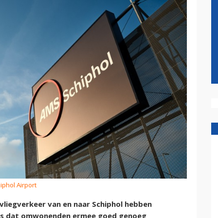
phol Airport
 vliegverkeer van en naar Schiphol hebben
r is dat omwonenden ermee goed genoeg