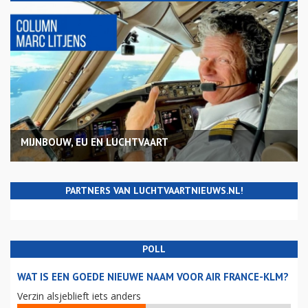
MIJNBOUW, EU EN LUCHTVAART
PARTNERS VAN LUCHTVAARTNIEUWS.NL!
POLL
WAT IS EEN GOEDE NIEUWE NAAM VOOR AIR FRANCE-KLM?
Verzin alsjeblieft iets anders