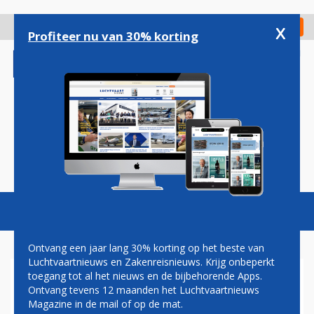
Overslaan
en
x
Digitaal Magazine
Registreer
Check in
naar
Profiteer nu van 30% korting
de
inhoud
gaan
Magazine
Podcasts
Vacatures
Toggl
naviga
Ontvang een jaar lang 30% korting op het beste van
Luchtvaartnieuws en Zakenreisnieuws. Krijg onbeperkt
toegang tot al het nieuws en de bijbehorende Apps.
'MILIEUSTUDIE: SCHIPHOL
Ontvang tevens 12 maanden het Luchtvaartnieuws
SCHIET TEKORT VOOR
Magazine in de mail of op de mat.