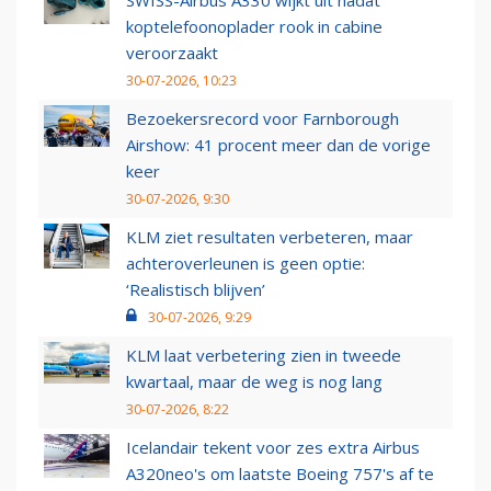
SWISS-Airbus A330 wijkt uit nadat
koptelefoonoplader rook in cabine
veroorzaakt
30-07-2026, 10:23
Bezoekersrecord voor Farnborough
Airshow: 41 procent meer dan de vorige
keer
30-07-2026, 9:30
KLM ziet resultaten verbeteren, maar
achteroverleunen is geen optie:
‘Realistisch blijven’
30-07-2026, 9:29
KLM laat verbetering zien in tweede
kwartaal, maar de weg is nog lang
30-07-2026, 8:22
Icelandair tekent voor zes extra Airbus
A320neo's om laatste Boeing 757's af te