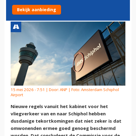
OMWONENDEN'
Bekijk aanbieding
15 mei 2026 - 7:51 | Door:
ANP
| Foto: Amsterdam Schiphol
Airport
Nieuwe regels vanuit het kabinet voor het
vliegverkeer van en naar Schiphol hebben
dusdanige tekortkomingen dat niet zeker is dat
omwonenden ermee goed genoeg beschermd
worden. Dat concludeert de Commissie voor de