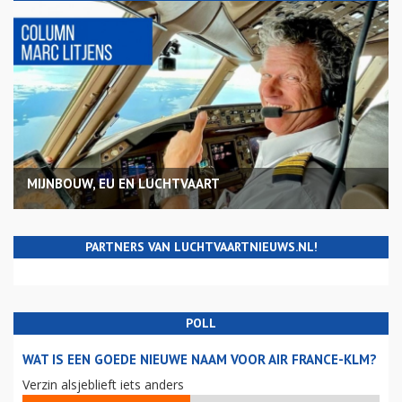
MIJNBOUW, EU EN LUCHTVAART
PARTNERS VAN LUCHTVAARTNIEUWS.NL!
POLL
WAT IS EEN GOEDE NIEUWE NAAM VOOR AIR FRANCE-KLM?
Verzin alsjeblieft iets anders