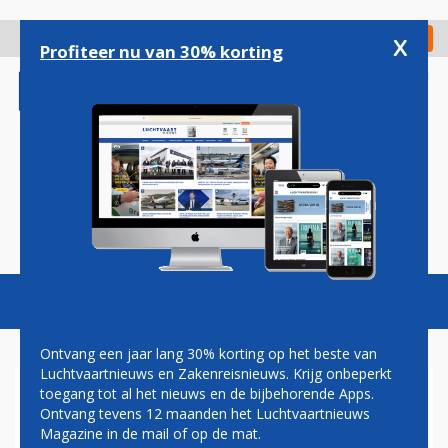
Overslaan
en
x
Digitaal Magazine
Registreer
Check in
naar
Profiteer nu van 30% korting
de
inhoud
gaan
Magazine
Podcasts
Vacatures
Toggl
naviga
Ontvang een jaar lang 30% korting op het beste van
Luchtvaartnieuws en Zakenreisnieuws. Krijg onbeperkt
toegang tot al het nieuws en de bijbehorende Apps.
MINISTER HARBERS:
Ontvang tevens 12 maanden het Luchtvaartnieuws
SCHIPHOL DOOR KRIMP NIET
Magazine in de mail of op de mat.