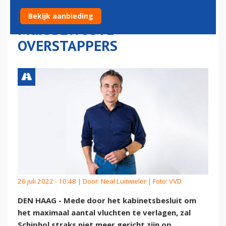
MEER GERICHT OP
Bekijk aanbieding
PRIJSBEWUSTE
OVERSTAPPERS
26 juli 2022 - 10:48 | Door:
Neal Luitwieler
| Foto: VVD
DEN HAAG - Mede door het kabinetsbesluit om
het maximaal aantal vluchten te verlagen, zal
Schiphol straks niet meer gericht zijn op