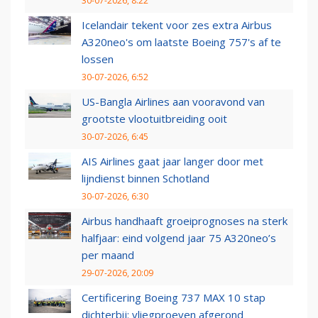
30-07-2026, 8:22
Icelandair tekent voor zes extra Airbus
A320neo's om laatste Boeing 757's af te
lossen
30-07-2026, 6:52
US-Bangla Airlines aan vooravond van
grootste vlootuitbreiding ooit
30-07-2026, 6:45
AIS Airlines gaat jaar langer door met
lijndienst binnen Schotland
30-07-2026, 6:30
Airbus handhaaft groeiprognoses na sterk
halfjaar: eind volgend jaar 75 A320neo’s
per maand
29-07-2026, 20:09
Certificering Boeing 737 MAX 10 stap
dichterbij: vliegproeven afgerond