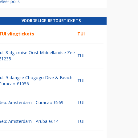
Meer polls
VOORDELIGE RETOURTICKETS
TUI vliegtickets
TUI
Jul: 8-dg cruise Oost Middellandse Zee
TUI
€1235
Jul: 9-daagse Chogogo Dive & Beach
TUI
Curacao €1056
Sep: Amsterdam - Curacao €569
TUI
Sep: Amsterdam - Aruba €614
TUI