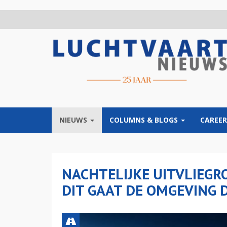
Overslaan
en
naar
de
inhoud
gaan
NIEUWS
COLUMNS & BLOGS
CAREER
NACHTELIJKE UITVLIEGR
DIT GAAT DE OMGEVING