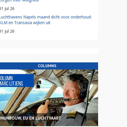
31 jul 26
Luchthavens Napels maand dicht voor onderhoud:
KLM en Transavia wijken uit
31 jul 26
COLUMNS
MIJNBOUW, EU EN LUCHTVAART