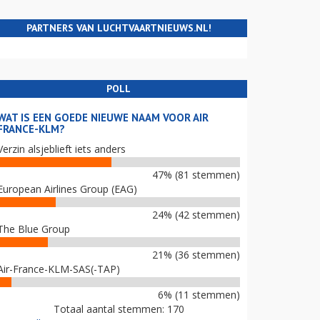
PARTNERS VAN LUCHTVAARTNIEUWS.NL!
POLL
WAT IS EEN GOEDE NIEUWE NAAM VOOR AIR
FRANCE-KLM?
Verzin alsjeblieft iets anders
47% (81 stemmen)
European Airlines Group (EAG)
24% (42 stemmen)
The Blue Group
21% (36 stemmen)
Air-France-KLM-SAS(-TAP)
6% (11 stemmen)
Totaal aantal stemmen: 170