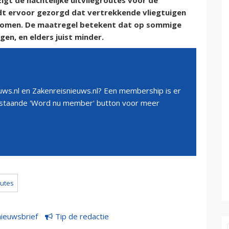
igt de nachtelijke uitvliegroutes voor de
t ervoor gezorgd dat vertrekkende vliegtuigen
en komen. De maatregel betekent dat op sommige
gen, en elders juist minder.
ws.nl en Zakenreisnieuws.nl? Een membership is er
erstaande 'Word nu member' button voor meer
outes
nieuwsbrief
Tip de redactie