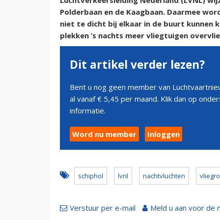
Luchtverkeersleiding Nederland (LVNL) wijz
Polderbaan en de Kaagbaan. Daarmee word
niet te dicht bij elkaar in de buurt kunn
plekken ’s nachts meer vliegtuigen overvlie
Dit artikel verder lezen?
Bent u nog geen member van Luchtvaartnieu
al vanaf € 5,45 per maand. Klik dan op ond
informatie.
Word nu member
Inloggen
schiphol
lvnl
nachtvluchten
vliegr
Verstuur per e-mail
Meld u aan voor de 