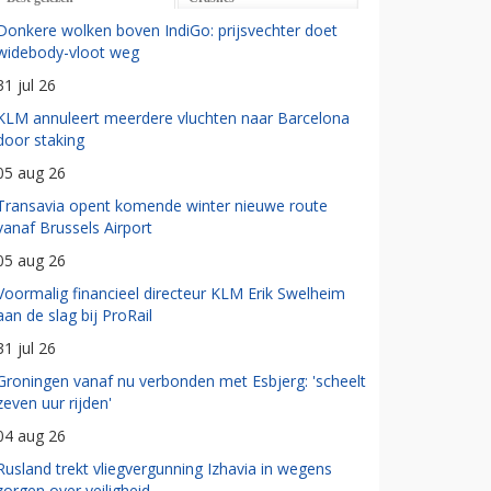
Donkere wolken boven IndiGo: prijsvechter doet
widebody-vloot weg
31 jul 26
KLM annuleert meerdere vluchten naar Barcelona
door staking
05 aug 26
Transavia opent komende winter nieuwe route
vanaf Brussels Airport
05 aug 26
Voormalig financieel directeur KLM Erik Swelheim
aan de slag bij ProRail
31 jul 26
Groningen vanaf nu verbonden met Esbjerg: 'scheelt
zeven uur rijden'
04 aug 26
Rusland trekt vliegvergunning Izhavia in wegens
zorgen over veiligheid