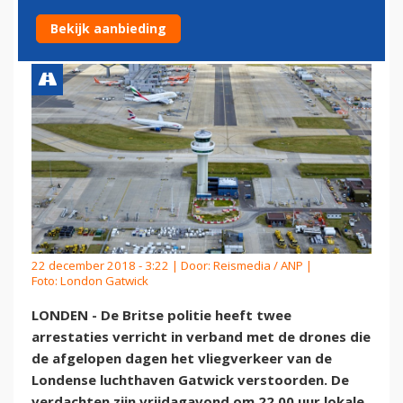
GATWICK
Bekijk aanbieding
22 december 2018 - 3:22 | Door:
Reismedia / ANP
|
Foto: London Gatwick
LONDEN - De Britse politie heeft twee
arrestaties verricht in verband met de drones die
de afgelopen dagen het vliegverkeer van de
Londense luchthaven Gatwick verstoorden. De
verdachten zijn vrijdagavond om 22.00 uur lokale