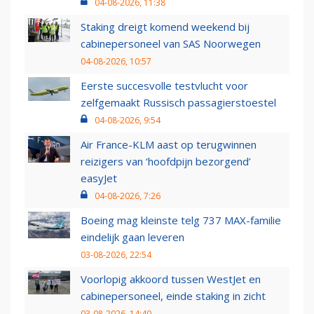
04-08-2026, 11:38
Staking dreigt komend weekend bij
cabinepersoneel van SAS Noorwegen
04-08-2026, 10:57
Eerste succesvolle testvlucht voor
zelfgemaakt Russisch passagierstoestel
04-08-2026, 9:54
Air France-KLM aast op terugwinnen
reizigers van ‘hoofdpijn bezorgend’
easyJet
04-08-2026, 7:26
Boeing mag kleinste telg 737 MAX-familie
eindelijk gaan leveren
03-08-2026, 22:54
Voorlopig akkoord tussen WestJet en
cabinepersoneel, einde staking in zicht
03-08-2026, 14:40