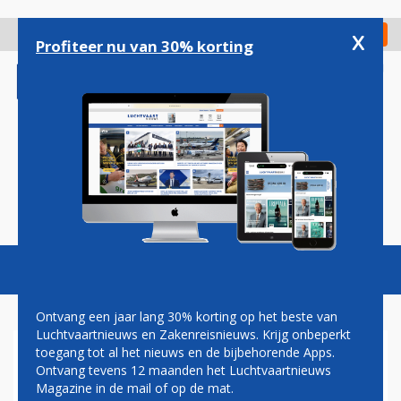
Overslaan
en
x
Digitaal Magazine
Registreer
Check in
naar
Profiteer nu van 30% korting
de
inhoud
gaan
Magazine
Podcasts
Vacatures
Toggl
naviga
Ontvang een jaar lang 30% korting op het beste van
Luchtvaartnieuws en Zakenreisnieuws. Krijg onbeperkt
toegang tot al het nieuws en de bijbehorende Apps.
POLITIE ARRESTEERT TWEE
Ontvang tevens 12 maanden het Luchtvaartnieuws
VERDACHTEN OM DRONES
Magazine in de mail of op de mat.