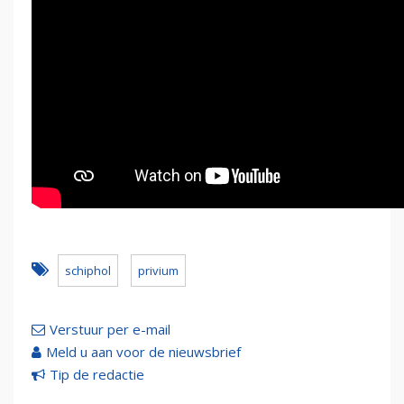
schiphol
privium
Verstuur per e-mail
Meld u aan voor de nieuwsbrief
Tip de redactie