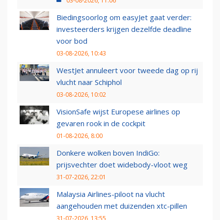
03-08-2026, 11:06
Biedingsoorlog om easyJet gaat verder:
investeerders krijgen dezelfde deadline
voor bod
03-08-2026, 10:43
WestJet annuleert voor tweede dag op rij
vlucht naar Schiphol
03-08-2026, 10:02
VisionSafe wijst Europese airlines op
gevaren rook in de cockpit
01-08-2026, 8:00
Donkere wolken boven IndiGo:
prijsvechter doet widebody-vloot weg
31-07-2026, 22:01
Malaysia Airlines-piloot na vlucht
aangehouden met duizenden xtc-pillen
31-07-2026, 13:55