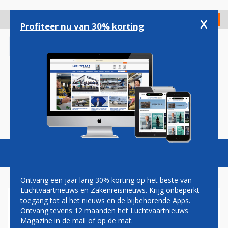
Overslaan
en
x
Digitaal Magazine
Registreer
Check in
naar
Profiteer nu van 30% korting
de
inhoud
gaan
Magazine
Podcasts
Vacatures
Toggl
naviga
Ontvang een jaar lang 30% korting op het beste van
Luchtvaartnieuws en Zakenreisnieuws. Krijg onbeperkt
toegang tot al het nieuws en de bijbehorende Apps.
PRIVIUM WERKT TIJDENS
Ontvang tevens 12 maanden het Luchtvaartnieuws
CORONACRISIS AAN
Magazine in de mail of op de mat.