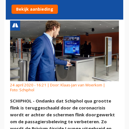
VERBETERING PRODUCT
Bekijk aanbieding
24 april 2020 - 16:21 | Door:
Klaas-Jan van Woerkom
|
Foto: Schiphol
SCHIPHOL - Ondanks dat Schiphol qua grootte
flink is teruggeschaald door de coronacrisis
wordt er achter de schermen flink doorgewerkt
om de passagiersbeleving te verbeteren. Zo
wordt de Privium Airside Lounge uitgebreid en