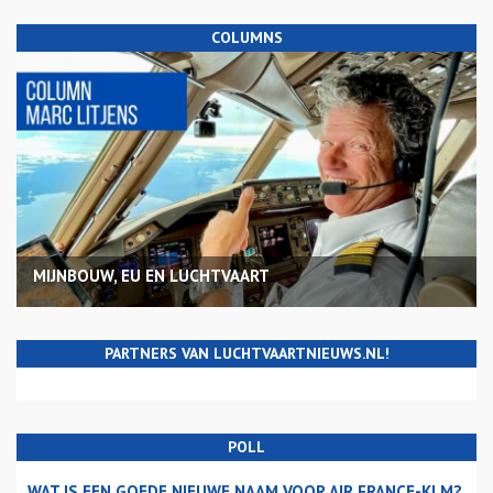
COLUMNS
MIJNBOUW, EU EN LUCHTVAART
PARTNERS VAN LUCHTVAARTNIEUWS.NL!
POLL
WAT IS EEN GOEDE NIEUWE NAAM VOOR AIR FRANCE-KLM?