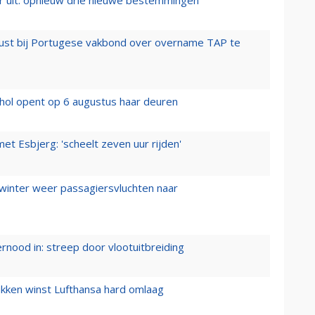
rust bij Portugese vakbond over overname TAP te
hol opent op 6 augustus haar deuren
t Esbjerg: 'scheelt zeven uur rijden'
 winter weer passagiersvluchten naar
ernood in: streep door vlootuitbreiding
ukken winst Lufthansa hard omlaag