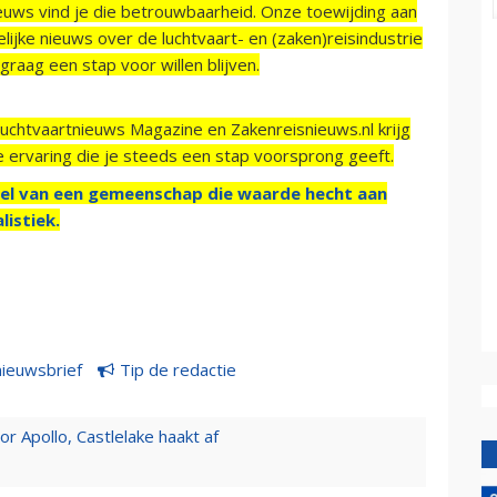
ieuws vind je die betrouwbaarheid. Onze toewijding aan
ijke nieuws over de luchtvaart- en (zaken)reisindustrie
raag een stap voor willen blijven.
Luchtvaartnieuws Magazine en Zakenreisnieuws.nl krijg
e ervaring die je steeds een stap voorsprong geeft.
el van een gemeenschap die waarde hecht aan
listiek.
nieuwsbrief
Tip de redactie
 Apollo, Castlelake haakt af