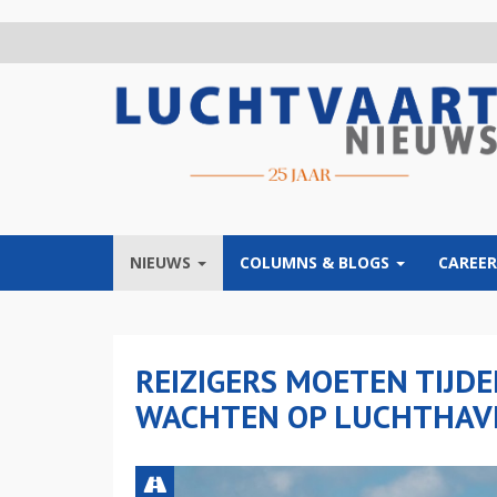
Overslaan
en
naar
de
inhoud
gaan
NIEUWS
COLUMNS & BLOGS
CAREER
REIZIGERS MOETEN TIJDE
WACHTEN OP LUCHTHAV