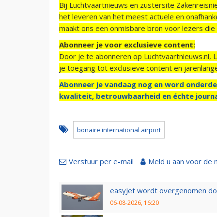
Bij Luchtvaartnieuws en zustersite Zakenreisn
het leveren van het meest actuele en onafhankel
maakt ons een onmisbare bron voor lezers die g
Abonneer je voor exclusieve content:
Door je te abonneren op Luchtvaartnieuws.nl, 
je toegang tot exclusieve content en jarenlang
Abonneer je vandaag nog en word onderde
kwaliteit, betrouwbaarheid en échte journa
bonaire international airport
Verstuur per e-mail
Meld u aan voor de 
easyJet wordt overgenomen door
06-08-2026, 16:20