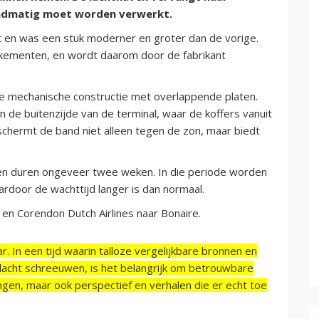
ndmatig moet worden verwerkt.
 en was een stuk moderner en groter dan de vorige.
kementen, en wordt daarom door de fabrikant
e mechanische constructie met overlappende platen.
de buitenzijde van de terminal, waar de koffers vanuit
schermt de band niet alleen tegen de zon, maar biedt
n duren ongeveer twee weken. In die periode worden
rdoor de wachttijd langer is dan normaal.
 en Corendon Dutch Airlines naar Bonaire.
r. In een tijd waarin talloze vergelijkbare bronnen en
acht schreeuwen, is het belangrijk om betrouwbare
ngen, maar ook perspectief en verhalen die er echt toe