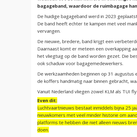
bagageband, waardoor de ruimbagage ha
De huidige bagageband werd in 2023 geplaatst
De band heeft echter te kampen met veel man
vervangen.
De nieuwe, bredere, band krijgt een verbeterd
Daarnaast komt er meteen een overkapping aan 
het vliegtuig op de band worden gezet. Die be
ook schaduw voor bagagemedewerkers.
De werkzaamheden beginnen op 31 augustus e
de koffers handmatig naar binnen gebracht, waa
Vanuit Nederland vliegen zowel KLM als TUI fly
Even dit:
Luchtvaartnieuws bestaat inmiddels bijna 25 jaa
nieuwkomers met veel minder historie om aand
platforms te hebben die niet alleen nieuws bre
doen.