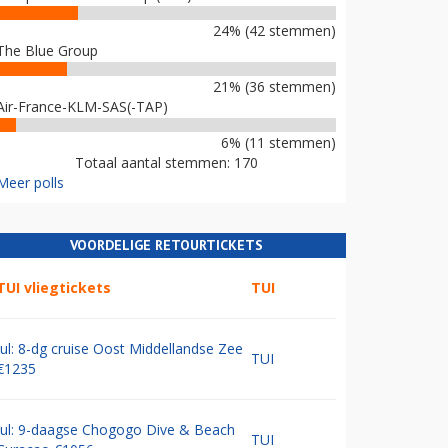
24% (42 stemmen)
The Blue Group
21% (36 stemmen)
Air-France-KLM-SAS(-TAP)
6% (11 stemmen)
Totaal aantal stemmen: 170
Meer polls
VOORDELIGE RETOURTICKETS
TUI vliegtickets
TUI
Jul: 8-dg cruise Oost Middellandse Zee
TUI
€1235
Jul: 9-daagse Chogogo Dive & Beach
TUI