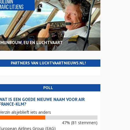
MIJNBOUW, EU EN LUCHTVAART
PARTNERS VAN LUCHTVAARTNIEUWS.NL!
POLL
WAT IS EEN GOEDE NIEUWE NAAM VOOR AIR
FRANCE-KLM?
Verzin alsjeblieft iets anders
47% (81 stemmen)
European Airlines Group (EAG)