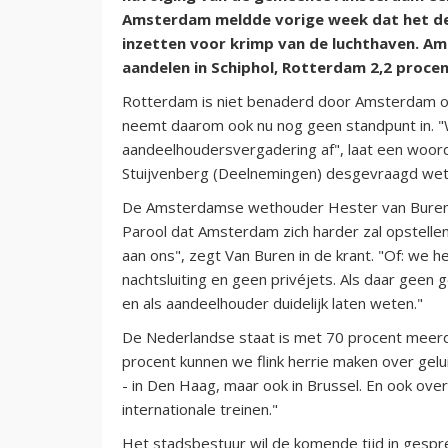
Amsterdam meldde vorige week dat het de v
inzetten voor krimp van de luchthaven. A
aandelen in Schiphol, Rotterdam 2,2 procen
Rotterdam is niet benaderd door Amsterdam om 
neemt daarom ook nu nog geen standpunt in. "
aandeelhoudersvergadering af", laat een wo
Stuijvenberg (Deelnemingen) desgevraagd wet
De Amsterdamse wethouder Hester van Buren 
Parool dat Amsterdam zich harder zal opstellen 
aan ons", zegt Van Buren in de krant. "Of: we 
nachtsluiting en geen privéjets. Als daar gee
en als aandeelhouder duidelijk laten weten."
De Nederlandse staat is met 70 procent meer
procent kunnen we flink herrie maken over gelu
- in Den Haag, maar ook in Brussel. En ook over
internationale treinen."
Het stadsbestuur wil de komende tijd in gesp