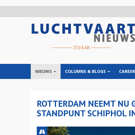
Overslaan
en
naar
de
inhoud
gaan
NIEUWS
COLUMNS & BLOGS
CAREER
ROTTERDAM NEEMT NU G
STANDPUNT SCHIPHOL I