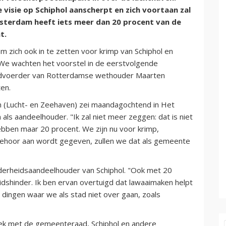
isie op Schiphol aanscherpt en zich voortaan zal
msterdam heeft iets meer dan 20 procent van de
t.
zich ook in te zetten voor krimp van Schiphol en
We wachten het voorstel in de eerstvolgende
ordvoerder van Rotterdamse wethouder Maarten
en.
(Lucht- en Zeehaven) zei maandagochtend in Het
als aandeelhouder. "Ik zal niet meer zeggen: dat is niet
hebben maar 20 procent. We zijn nu voor krimp,
n gehoor aan wordt gegeven, zullen we dat als gemeente
derheidsaandeelhouder van Schiphol. "Ook met 20
idshinder. Ik ben ervan overtuigd dat lawaaimaken helpt
 dingen waar we als stad niet over gaan, zoals
rek met de gemeenteraad, Schiphol en andere