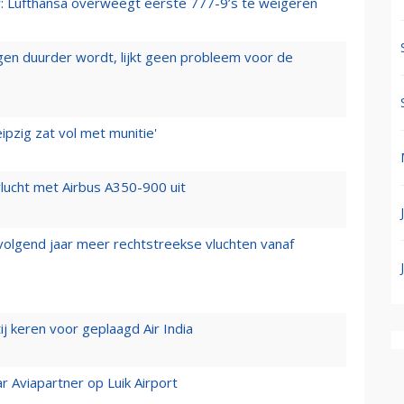
er: Lufthansa overweegt eerste 777-9’s te weigeren
iegen duurder wordt, lijkt geen probleem voor de
ipzig zat vol met munitie'
lucht met Airbus A350-900 uit
 volgend jaar meer rechtstreekse vluchten vanaf
j keren voor geplaagd Air India
r Aviapartner op Luik Airport