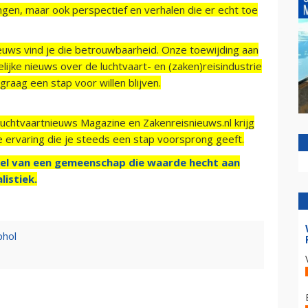
ngen, maar ook perspectief en verhalen die er echt toe
ieuws vind je die betrouwbaarheid. Onze toewijding aan
ijke nieuws over de luchtvaart- en (zaken)reisindustrie
raag een stap voor willen blijven.
Luchtvaartnieuws Magazine en Zakenreisnieuws.nl krijg
e ervaring die je steeds een stap voorsprong geeft.
el van een gemeenschap die waarde hecht aan
listiek.
phol