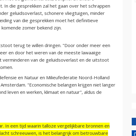
. In die gesprekken zal het gaan over het schrappen
nder geluidsoverlast, schonere vliegtuigen, minder
iding van die gesprekken moet het definitieve
r komende zomer bekend zijn.
itstoot terug te willen dringen. "Door onder meer een
meer en door het weren van de meeste lawaaiige
t verminderen van de geluidsoverlast en de uitstoot
komen.
defensie en Natuur en Milieufederatie Noord-Holland
an Amsterdam. "Economische belangen krijgen niet langer
nd leven en werken, klimaat en natuur", aldus de
r. In een tijd waarin talloze vergelijkbare bronnen en
acht schreeuwen, is het belangrijk om betrouwbare