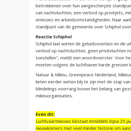
betrokkenen over hun aangescherpte standpunt
van nachtvluchten, een verbod op privéjets, mi
emissies en arbeidsomstandigheden. Naar aanle
standpunt van de gemeente over Schiphol voo
Reactie Schiphol
Schiphol laat weten de geluidsoverlast en de u
verbod op nachtvluchten, geen privévluchten 
toestellen", meldt een woordvoerster. Voor he
moeten volgens de luchthaven harde grenzen 
Natuur & Milieu, Greenpeace Nederland, Milieu
lieten eerder weten blij te zijn met de stap v
blindelings voorrang boven het belang van gezo
milieuorganisaties.
Even dit:
Luchtvaartnieuws bestaat inmiddels bijna 25 jaa
nieuwkomers met veel minder historie om aand