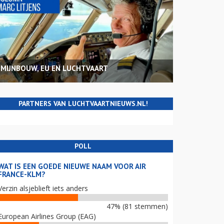
MIJNBOUW, EU EN LUCHTVAART
PARTNERS VAN LUCHTVAARTNIEUWS.NL!
POLL
WAT IS EEN GOEDE NIEUWE NAAM VOOR AIR
FRANCE-KLM?
Verzin alsjeblieft iets anders
47% (81 stemmen)
European Airlines Group (EAG)