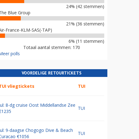
24% (42 stemmen)
The Blue Group
21% (36 stemmen)
Air-France-KLM-SAS(-TAP)
6% (11 stemmen)
Totaal aantal stemmen: 170
Meer polls
VOORDELIGE RETOURTICKETS
TUI vliegtickets
TUI
Jul: 8-dg cruise Oost Middellandse Zee
TUI
€1235
Jul: 9-daagse Chogogo Dive & Beach
TUI
Curacao €1056