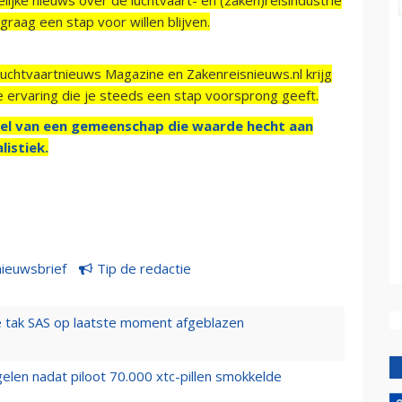
raag een stap voor willen blijven.
Luchtvaartnieuws Magazine en Zakenreisnieuws.nl krijg
e ervaring die je steeds een stap voorsprong geeft.
el van een gemeenschap die waarde hecht aan
listiek.
nieuwsbrief
Tip de redactie
 tak SAS op laatste moment afgeblazen
elen nadat piloot 70.000 xtc-pillen smokkelde