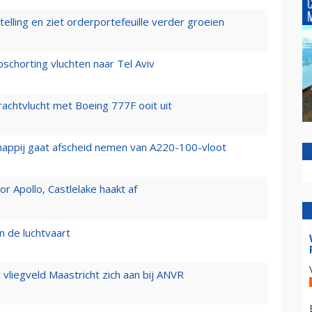
elling en ziet orderportefeuille verder groeien
chorting vluchten naar Tel Aviv
vrachtvlucht met Boeing 777F ooit uit
happij gaat afscheid nemen van A220-100-vloot
 Apollo, Castlelake haakt af
n de luchtvaart
t vliegveld Maastricht zich aan bij ANVR