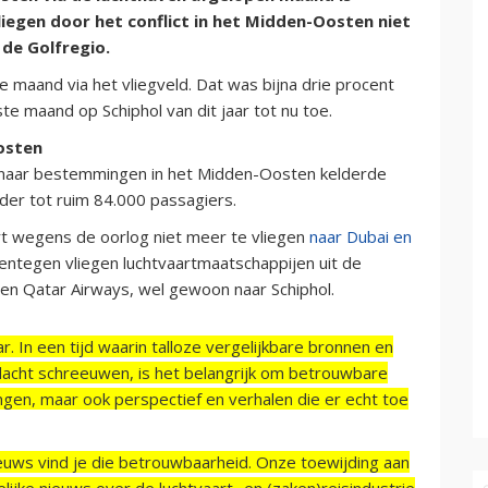
iegen door het conflict in het Midden-Oosten niet
 de Golfregio.
die maand via het vliegveld. Dat was bijna drie procent
e maand op Schiphol van dit jaar tot nu toe.
osten
f naar bestemmingen in het Midden-Oosten kelderde
rder tot ruim 84.000 passagiers.
rt wegens de oorlog niet meer te vliegen
naar Dubai en
rentegen vliegen luchtvaartmaatschappijen uit de
 en Qatar Airways, wel gewoon naar Schiphol.
r. In een tijd waarin talloze vergelijkbare bronnen en
acht schreeuwen, is het belangrijk om betrouwbare
ngen, maar ook perspectief en verhalen die er echt toe
ieuws vind je die betrouwbaarheid. Onze toewijding aan
ijke nieuws over de luchtvaart- en (zaken)reisindustrie