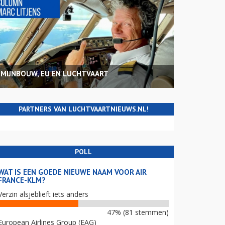
MIJNBOUW, EU EN LUCHTVAART
PARTNERS VAN LUCHTVAARTNIEUWS.NL!
POLL
WAT IS EEN GOEDE NIEUWE NAAM VOOR AIR
FRANCE-KLM?
Verzin alsjeblieft iets anders
47% (81 stemmen)
European Airlines Group (EAG)