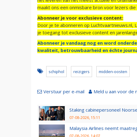
maakt ons een onmisbare bron voor lezers die g
Abonneer je voor exclusieve content:
Door je te abonneren op Luchtvaartnieuws.nl, 
je toegang tot exclusieve content en jarenlang
Abonneer je vandaag nog en word onderde
kwaliteit, betrouwbaarheid en échte journa
schiphol
reizigers
midden-oosten
Verstuur per e-mail
Meld u aan voor de 
Staking cabinepersoneel Noorse
07-08-2026, 15:11
Malaysia Airlines neemt maatreg
07-08-2026, 14:07