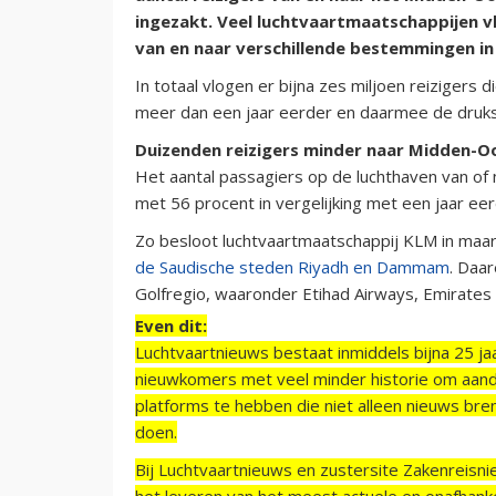
ingezakt. Veel luchtvaartmaatschappijen vl
van en naar verschillende bestemmingen in
In totaal vlogen er bijna zes miljoen reizigers 
meer dan een jaar eerder en daarmee de drukst
Duizenden reizigers minder naar Midden-O
Het aantal passagiers op de luchthaven van o
met 56 procent in vergelijking met een jaar ee
Zo besloot luchtvaartmaatschappij KLM in maa
de Saudische steden Riyadh en Dammam
. Daa
Golfregio, waaronder Etihad Airways, Emirates
Even dit:
Luchtvaartnieuws bestaat inmiddels bijna 25 jaa
nieuwkomers met veel minder historie om aand
platforms te hebben die niet alleen nieuws bre
doen.
Bij Luchtvaartnieuws en zustersite Zakenreisn
het leveren van het meest actuele en onafhankel