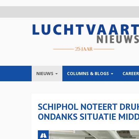
Overslaan
en
naar
de
inhoud
gaan
NIEUWS
COLUMNS & BLOGS
CAREER
SCHIPHOL NOTEERT DRU
ONDANKS SITUATIE MID