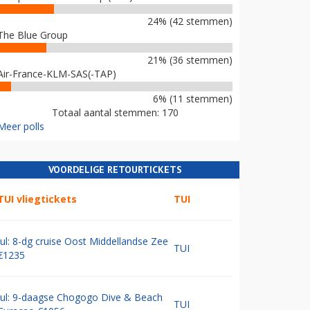
24% (42 stemmen)
The Blue Group
21% (36 stemmen)
Air-France-KLM-SAS(-TAP)
6% (11 stemmen)
Totaal aantal stemmen: 170
Meer polls
VOORDELIGE RETOURTICKETS
TUI vliegtickets
TUI
Jul: 8-dg cruise Oost Middellandse Zee
TUI
€1235
Jul: 9-daagse Chogogo Dive & Beach
TUI