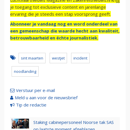
Luchtvaartnieuws Magazine en Zakenreisnieuws.nl krijg
je toegang tot exclusieve content en jarenlange
ervaring die je steeds een stap voorsprong geeft.
Abonneer je vandaag nog en word onderdeel van
een gemeenschap die waarde hecht aan kwaliteit,
betrouwbaarheid en échte journalistiek.
sint maarten
westjet
incident
noodlanding
Verstuur per e-mail
Meld u aan voor de nieuwsbrief
Tip de redactie
Staking cabinepersoneel Noorse tak SAS
op laatste moment afgeblazen