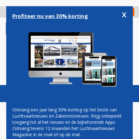
Overslaan
en
x
Digitaal Magazine
Registreer
Check in
naar
Profiteer nu van 30% korting
de
inhoud
gaan
Magazine
Podcasts
Vacatures
Toggl
naviga
Ontvang een jaar lang 30% korting op het beste van
Luchtvaartnieuws en Zakenreisnieuws. Krijg onbeperkt
toegang tot al het nieuws en de bijbehorende Apps.
START- EN LANDINGSBAAN
Ontvang tevens 12 maanden het Luchtvaartnieuws
SINT MAARTEN GESLOTEN NA
Magazine in de mail of op de mat.