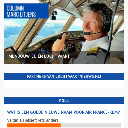
MIJNBOUW, EU EN LUCHTVAART
PARTNERS VAN LUCHTVAARTNIEUWS.NL!
POLL
WAT IS EEN GOEDE NIEUWE NAAM VOOR AIR FRANCE-KLM?
Verzin alsjeblieft iets anders