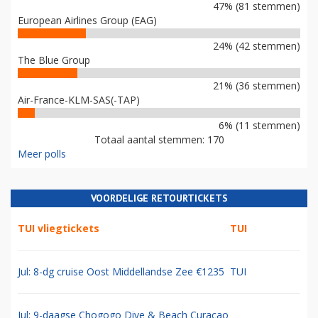
47% (81 stemmen)
European Airlines Group (EAG)
24% (42 stemmen)
The Blue Group
21% (36 stemmen)
Air-France-KLM-SAS(-TAP)
6% (11 stemmen)
Totaal aantal stemmen: 170
Meer polls
VOORDELIGE RETOURTICKETS
TUI vliegtickets
TUI
Jul: 8-dg cruise Oost Middellandse Zee €1235
TUI
Jul: 9-daagse Chogogo Dive & Beach Curacao