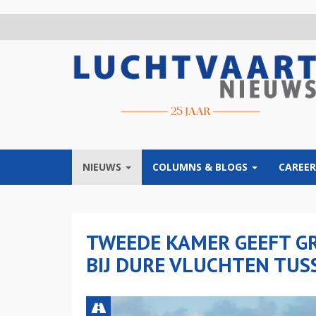
Overslaan
en
naar
de
inhoud
gaan
NIEUWS
COLUMNS & BLOGS
CAREER
TWEEDE KAMER GEEFT GR
BIJ DURE VLUCHTEN TUS