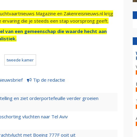
Luchtvaartnieuws Magazine en Zakenreisnieuws.nl krijg
e ervaring die je steeds een stap voorsprong geeft.
el van een gemeenschap die waarde hecht aan
listiek.
tweede kamer
nieuwsbrief
Tip de redactie
elling en ziet orderportefeuille verder groeien
chorting vluchten naar Tel Aviv
vrachtvlucht met Boeing 777F ooit uit