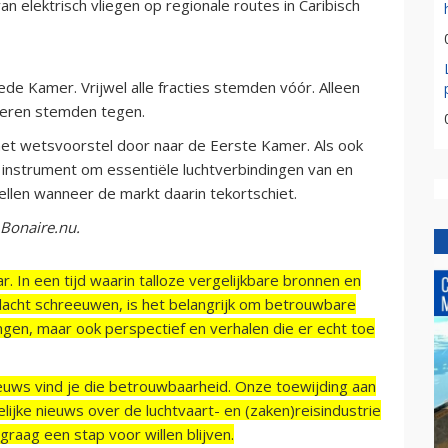
elektrisch vliegen op regionale routes in Caribisch
e Kamer. Vrijwel alle fracties stemden vóór. Alleen
ieren stemden tegen.
t wetsvoorstel door naar de Eerste Kamer. Als ook
w instrument om essentiële luchtverbindingen van en
tellen wanneer de markt daarin tekortschiet.
 Bonaire.nu.
r. In een tijd waarin talloze vergelijkbare bronnen en
acht schreeuwen, is het belangrijk om betrouwbare
ngen, maar ook perspectief en verhalen die er echt toe
ieuws vind je die betrouwbaarheid. Onze toewijding aan
ijke nieuws over de luchtvaart- en (zaken)reisindustrie
raag een stap voor willen blijven.