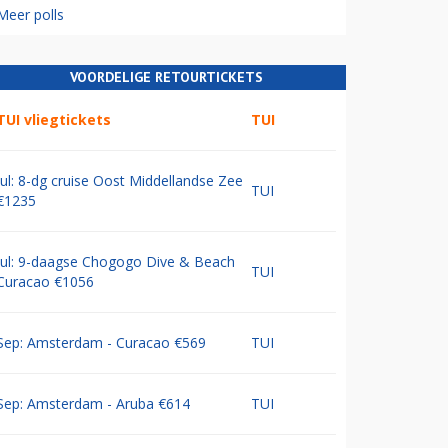
Meer polls
VOORDELIGE RETOURTICKETS
TUI vliegtickets
TUI
Jul: 8-dg cruise Oost Middellandse Zee
TUI
€1235
Jul: 9-daagse Chogogo Dive & Beach
TUI
Curacao €1056
Sep: Amsterdam - Curacao €569
TUI
Sep: Amsterdam - Aruba €614
TUI