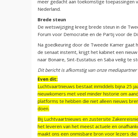
meer gedacht aan toekomstige toepassingen van 
Nederland.
Brede steun
De wetswijziging kreeg brede steun in de Tweed
Forum voor Democratie en de Partij voor de D
Na goedkeuring door de Tweede Kamer gaat he
de senaat instemt, krijgt het kabinet een nieu
naar Bonaire, Sint-Eustatius en Saba veilig te s
Dit bericht is afkomstig van onze mediapartner
Even dit:
Luchtvaartnieuws bestaat inmiddels bijna 25 jaa
nieuwkomers met veel minder historie om aand
platforms te hebben die niet alleen nieuws bre
doen.
Bij Luchtvaartnieuws en zustersite Zakenreisn
het leveren van het meest actuele en onafhankel
maakt ons een onmisbare bron voor lezers die g