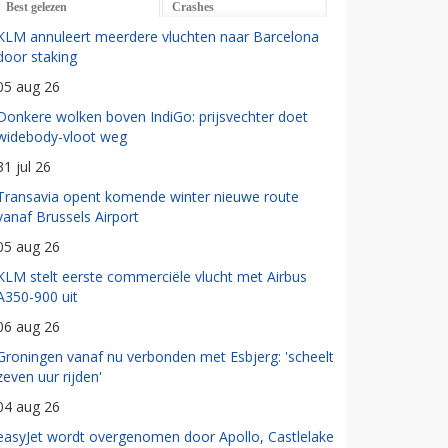
Best gelezen
Crashes
KLM annuleert meerdere vluchten naar Barcelona
door staking
05 aug 26
Donkere wolken boven IndiGo: prijsvechter doet
widebody-vloot weg
31 jul 26
Transavia opent komende winter nieuwe route
vanaf Brussels Airport
05 aug 26
KLM stelt eerste commerciële vlucht met Airbus
A350-900 uit
06 aug 26
Groningen vanaf nu verbonden met Esbjerg: 'scheelt
zeven uur rijden'
04 aug 26
easyJet wordt overgenomen door Apollo, Castlelake