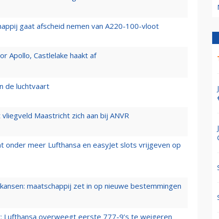
happij gaat afscheid nemen van A220-100-vloot
 Apollo, Castlelake haakt af
n de luchtvaart
t vliegveld Maastricht zich aan bij ANVR
t onder meer Lufthansa en easyJet slots vrijgeven op
ansen: maatschappij zet in op nieuwe bestemmingen
er: Lufthansa overweegt eerste 777-9’s te weigeren