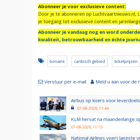
Abonneer je voor exclusieve content:
Door je te abonneren op Luchtvaartnieuws.nl, 
je toegang tot exclusieve content en jarenlang
Abonneer je vandaag nog en word onderde
kwaliteit, betrouwbaarheid en échte journa
bonaire
caribisch gebied
ticketprijzen
Verstuur per e-mail
Meld u aan voor de 
Airbus op koers voor leverdoelst
07-08-2026, 11:44
KLM hervat na maandenlange ops
07-08-2026, 11:10
National Airlines voert langste 