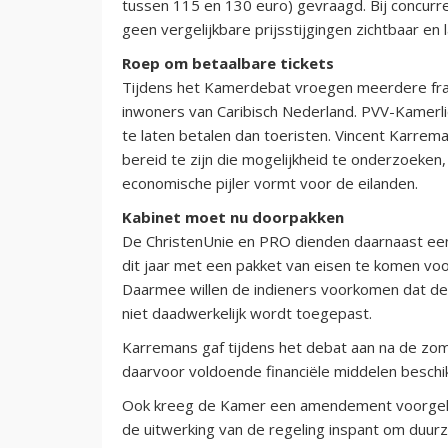
tussen 115 en 130 euro) gevraagd. Bij concurren
geen vergelijkbare prijsstijgingen zichtbaar en l
Roep om betaalbare tickets
Tijdens het Kamerdebat vroegen meerdere frac
inwoners van Caribisch Nederland. PVV-Kamerli
te laten betalen dan toeristen. Vincent Karrema
bereid te zijn die mogelijkheid te onderzoeken
economische pijler vormt voor de eilanden.
Kabinet moet nu doorpakken
De ChristenUnie en PRO dienden daarnaast ee
dit jaar met een pakket van eisen te komen vo
Daarmee willen de indieners voorkomen dat de n
niet daadwerkelijk wordt toegepast.
Karremans gaf tijdens het debat aan na de zom
daarvoor voldoende financiële middelen beschik
Ook kreeg de Kamer een amendement voorgeleg
de uitwerking van de regeling inspant om duu