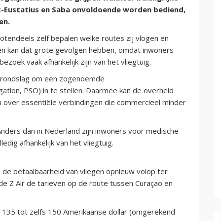
nt-Eustatius en Saba onvoldoende worden bediend,
en.
otendeels zelf bepalen welke routes zij vlogen en
en kan dat grote gevolgen hebben, omdat inwoners
ezoek vaak afhankelijk zijn van het vliegtuig.
e grondslag om een zogenoemde
gation, PSO) in te stellen. Daarmee kan de overheid
 over essentiële verbindingen die commercieel minder
 Anders dan in Nederland zijn inwoners voor medische
edig afhankelijk van het vliegtuig.
e betaalbaarheid van vliegen opnieuw volop ter
de Z Air de tarieven op de route tussen Curaçao en
n 135 tot zelfs 150 Amerikaanse dollar (omgerekend