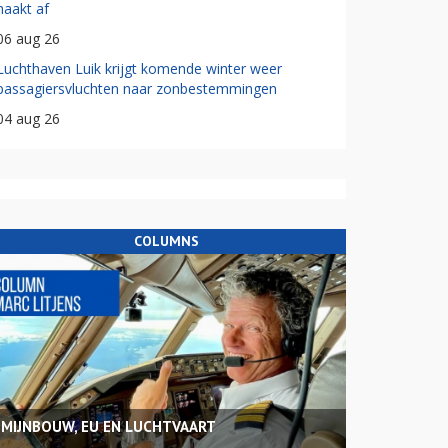
haakt af
06 aug 26
Luchthaven Luik krijgt komende winter weer
passagiersvluchten naar zonbestemmingen
04 aug 26
COLUMNS
MIJNBOUW, EU EN LUCHTVAART