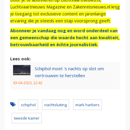
Luchtvaartnieuws Magazine en Zakenreisnieuws.nl krijg
je toegang tot exclusieve content en jarenlange
ervaring die je steeds een stap voorsprong geeft.
Abonneer je vandaag nog en word onderdeel van
een gemeenschap die waarde hecht aan kwaliteit,
betrouwbaarheid en échte journalistiek.
Lees ook:
Schiphol moet 's nachts op slot om
vertrouwen te herstellen
03-04-2023, 22:42
schiphol
nachtsluiting
mark harbers
tweede kamer