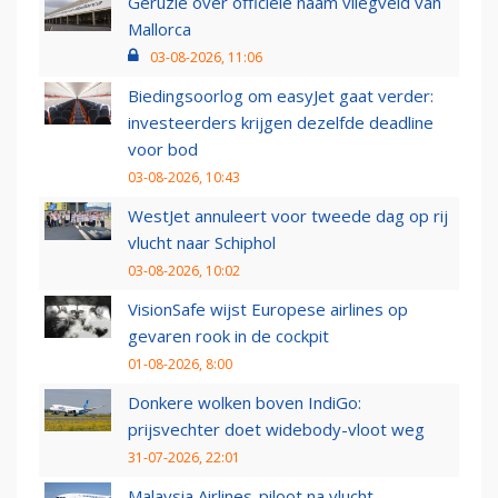
Geruzie over officiële naam vliegveld van
Mallorca
03-08-2026, 11:06
Biedingsoorlog om easyJet gaat verder:
investeerders krijgen dezelfde deadline
voor bod
03-08-2026, 10:43
WestJet annuleert voor tweede dag op rij
vlucht naar Schiphol
03-08-2026, 10:02
VisionSafe wijst Europese airlines op
gevaren rook in de cockpit
01-08-2026, 8:00
Donkere wolken boven IndiGo:
prijsvechter doet widebody-vloot weg
31-07-2026, 22:01
Malaysia Airlines-piloot na vlucht