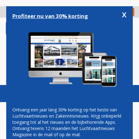
Overslaan
en
x
Digitaal Magazine
Registreer
Check in
naar
Profiteer nu van 30% korting
de
inhoud
gaan
Magazine
Podcasts
Vacatures
Toggl
naviga
Ontvang een jaar lang 30% korting op het beste van
Luchtvaartnieuws en Zakenreisnieuws. Krijg onbeperkt
toegang tot al het nieuws en de bijbehorende Apps.
UITWERKING PLAN VOOR
Ontvang tevens 12 maanden het Luchtvaartnieuws
NACHTSLUITING IS VOOR
Magazine in de mail of op de mat.