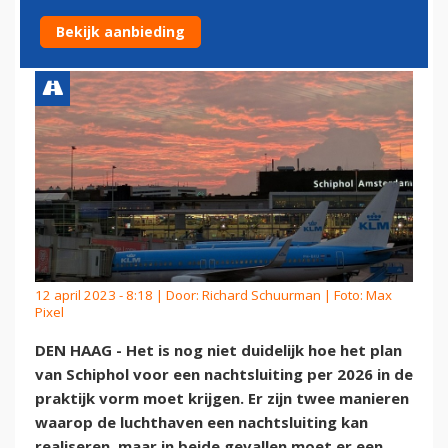
MINISTER NOG NIET HELDER
Bekijk aanbieding
12 april 2023 - 8:18 | Door:
Richard Schuurman
| Foto: Max
Pixel
DEN HAAG - Het is nog niet duidelijk hoe het plan
van Schiphol voor een nachtsluiting per 2026 in de
praktijk vorm moet krijgen. Er zijn twee manieren
waarop de luchthaven een nachtsluiting kan
realiseren, maar in beide gevallen moet er een