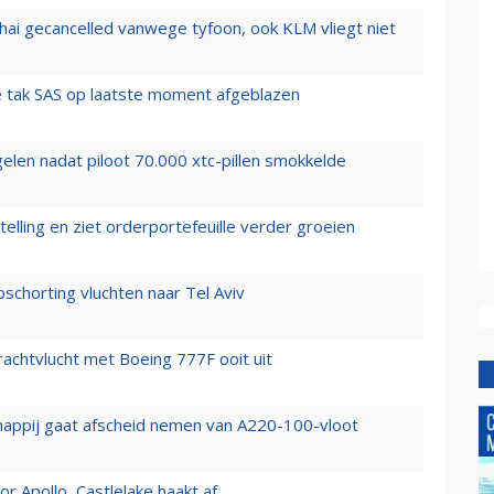
hai gecancelled vanwege tyfoon, ook KLM vliegt niet
 tak SAS op laatste moment afgeblazen
elen nadat piloot 70.000 xtc-pillen smokkelde
elling en ziet orderportefeuille verder groeien
chorting vluchten naar Tel Aviv
vrachtvlucht met Boeing 777F ooit uit
happij gaat afscheid nemen van A220-100-vloot
 Apollo, Castlelake haakt af