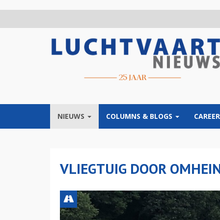
Overslaan
en
naar
de
inhoud
gaan
NIEUWS
COLUMNS & BLOGS
CAREER
VLIEGTUIG DOOR OMHEIN