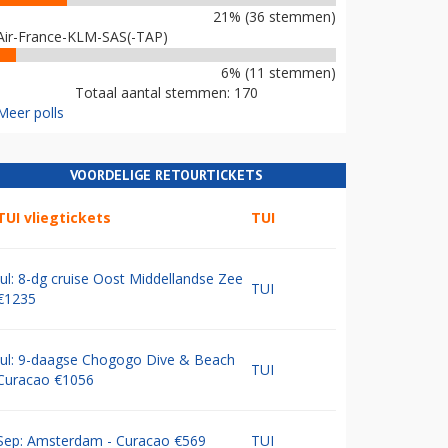
21% (36 stemmen)
Air-France-KLM-SAS(-TAP)
6% (11 stemmen)
Totaal aantal stemmen: 170
Meer polls
VOORDELIGE RETOURTICKETS
TUI vliegtickets
TUI
Jul: 8-dg cruise Oost Middellandse Zee
TUI
€1235
Jul: 9-daagse Chogogo Dive & Beach
TUI
Curacao €1056
Sep: Amsterdam - Curacao €569
TUI