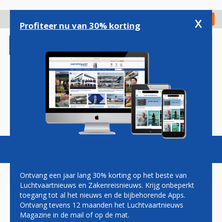
Overslaan
en
x
Digitaal Magazine
Registreer
Check in
naar
Profiteer nu van 30% korting
de
inhoud
gaan
Magazine
Podcasts
Vacatures
Toggl
naviga
Ontvang een jaar lang 30% korting op het beste van
Luchtvaartnieuws en Zakenreisnieuws. Krijg onbeperkt
toegang tot al het nieuws en de bijbehorende Apps.
VLIEGTUIG VAN FRONTIER
Ontvang tevens 12 maanden het Luchtvaartnieuws
AIRLINES RIJDT MAN DOOD
Magazine in de mail of op de mat.