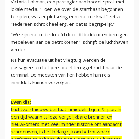
Victoria Lohman, een passagier aan boord, sprak met
lokale media. "Toen we over de startbaan begonnen
te rijden, was er plotseling een enorme knal," zei ze.
"Iedereen schrok heel erg, en dat is begrijpelijk."
"We zijn enorm bedroefd door dit incident en betuigen
medeleven aan de betrokkenen", schrijft de luchthaven
verder.
Na hun evacuatie uit het vliegtuig werden de
passagiers en het personeel teruggebracht naar de
terminal. De meesten van hen hebben hun reis
inmiddels kunnen vervolgen.
Even dit:
Luchtvaartnieuws bestaat inmiddels bijna 25 jaar. In
een tijd waarin talloze vergelijkbare bronnen en
nieuwkomers met veel minder historie om aandacht
schreeuwen, is het belangrijk om betrouwbare