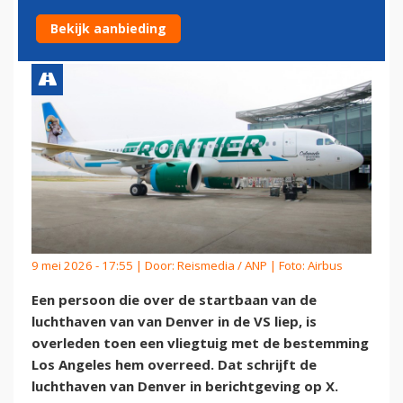
OP STARTBAAN IN DENVER
Bekijk aanbieding
9 mei 2026 - 17:55 | Door:
Reismedia / ANP
| Foto: Airbus
Een persoon die over de startbaan van de
luchthaven van van Denver in de VS liep, is
overleden toen een vliegtuig met de bestemming
Los Angeles hem overreed. Dat schrijft de
luchthaven van Denver in berichtgeving op X.