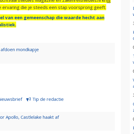
e ervaring die je steeds een stap voorsprong geeft.
el van een gemeenschap die waarde hecht aan
listiek.
e afdoen mondkapje
nieuwsbrief
Tip de redactie
 Apollo, Castlelake haakt af