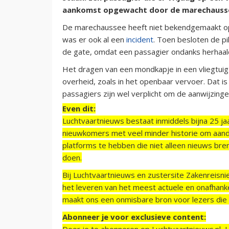
aankomst opgewacht door de marechaussee 
De marechaussee heeft niet bekendgemaakt op
was er ook al een
incident
. Toen besloten de pi
de gate, omdat een passagier ondanks herhaal
Het dragen van een mondkapje in een vliegtuig 
overheid, zoals in het openbaar vervoer. Dat i
passagiers zijn wel verplicht om de aanwijzing
Even dit:
Luchtvaartnieuws bestaat inmiddels bijna 25 jaa
nieuwkomers met veel minder historie om aand
platforms te hebben die niet alleen nieuws bre
doen.
Bij Luchtvaartnieuws en zustersite Zakenreisn
het leveren van het meest actuele en onafhankel
maakt ons een onmisbare bron voor lezers die g
Abonneer je voor exclusieve content:
Door je te abonneren op Luchtvaartnieuws.nl, 