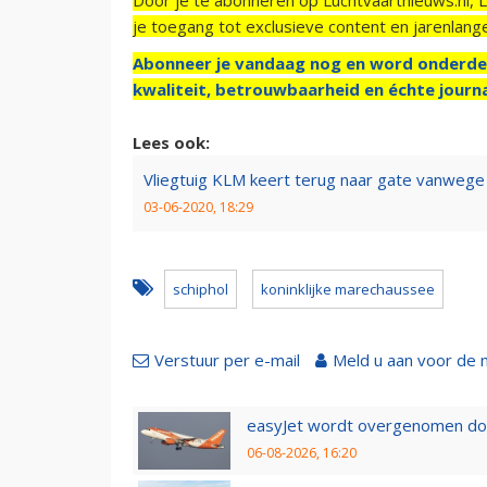
je toegang tot exclusieve content en jarenlang
Abonneer je vandaag nog en word onderde
kwaliteit, betrouwbaarheid en échte journa
Lees ook:
Vliegtuig KLM keert terug naar gate vanweg
03-06-2020, 18:29
schiphol
koninklijke marechaussee
Verstuur per e-mail
Meld u aan voor de 
easyJet wordt overgenomen door
06-08-2026, 16:20