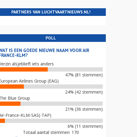
PARTNERS VAN LUCHTVAARTNIEUWS.NL!
POLL
WAT IS EEN GOEDE NIEUWE NAAM VOOR AIR
FRANCE-KLM?
Verzin alsjeblieft iets anders
47% (81 stemmen)
European Airlines Group (EAG)
24% (42 stemmen)
The Blue Group
21% (36 stemmen)
Air-France-KLM-SAS(-TAP)
6% (11 stemmen)
Totaal aantal stemmen: 170