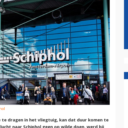
hol
e dragen in het vliegtuig, kan dat duur komen te
vlucht naar Schiphol geen op wilde doen, werd bij