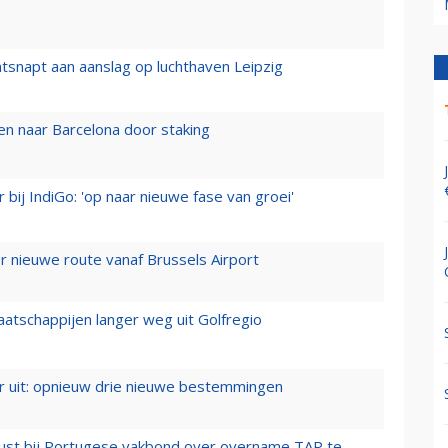
tsnapt aan aanslag op luchthaven Leipzig
n naar Barcelona door staking
 bij IndiGo: 'op naar nieuwe fase van groei'
 nieuwe route vanaf Brussels Airport
aatschappijen langer weg uit Golfregio
er uit: opnieuw drie nieuwe bestemmingen
rust bij Portugese vakbond over overname TAP te