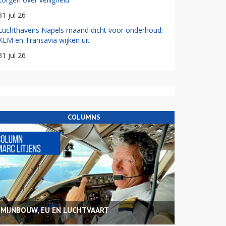
31 jul 26
Luchthavens Napels maand dicht voor onderhoud:
KLM en Transavia wijken uit
31 jul 26
COLUMNS
MIJNBOUW, EU EN LUCHTVAART