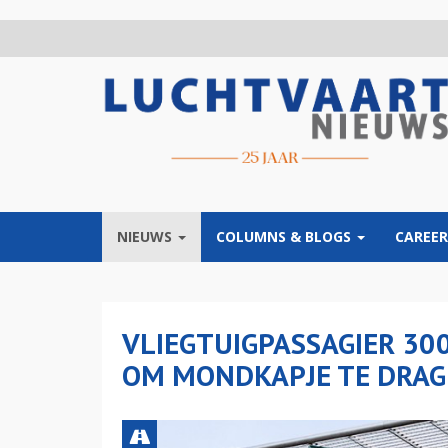
Overslaan
en
naar
de
inhoud
gaan
NIEUWS
COLUMNS & BLOGS
CAREER
VLIEGTUIGPASSAGIER 30
OM MONDKAPJE TE DRA