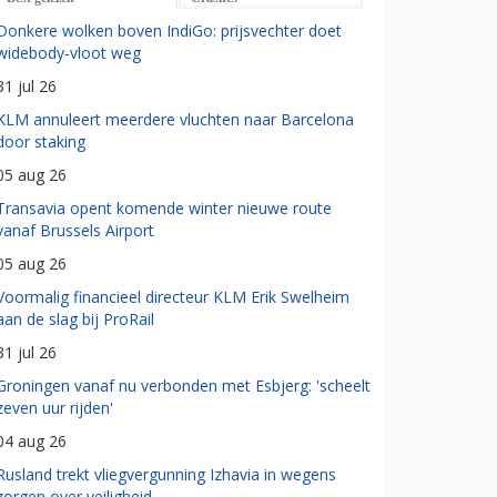
Donkere wolken boven IndiGo: prijsvechter doet
widebody-vloot weg
31 jul 26
KLM annuleert meerdere vluchten naar Barcelona
door staking
05 aug 26
Transavia opent komende winter nieuwe route
vanaf Brussels Airport
05 aug 26
Voormalig financieel directeur KLM Erik Swelheim
aan de slag bij ProRail
31 jul 26
Groningen vanaf nu verbonden met Esbjerg: 'scheelt
zeven uur rijden'
04 aug 26
Rusland trekt vliegvergunning Izhavia in wegens
zorgen over veiligheid