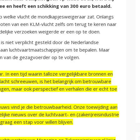
en heeft een schikking van 300 euro betaald.
 welke vlucht de mondkapjesweigeraar zat. Onlangs
loten van een KLM-vlucht zelfs om terug te keren naar
delijke verzoeken weigerde er een op te doen.
is niet verplicht gesteld door de Nederlandse
s aan luchtvaartmaatschappijen om te bepalen. Maar
en van de gezagvoerder op te volgen.
r. In een tijd waarin talloze vergelijkbare bronnen en
acht schreeuwen, is het belangrijk om betrouwbare
ngen, maar ook perspectief en verhalen die er echt toe
ieuws vind je die betrouwbaarheid. Onze toewijding aan
ijke nieuws over de luchtvaart- en (zaken)reisindustrie
raag een stap voor willen blijven.
Luchtvaartnieuws Magazine en Zakenreisnieuws.nl krijg