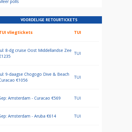
Meer polls
VOORDELIGE RETOURTICKETS
TUI vliegtickets
TUI
Jul: 8-dg cruise Oost Middellandse Zee
TUI
€1235
Jul: 9-daagse Chogogo Dive & Beach
TUI
Curacao €1056
Sep: Amsterdam - Curacao €569
TUI
Sep: Amsterdam - Aruba €614
TUI