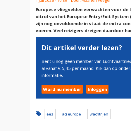
1 juli 2026 - 16:39 | Door:
Maarten Veeger
Europese vliegvelden verwachten voor de
uitrol van het Europese Entry/Exit System
zijn nog onvoldoende in staat de extra con
voeren. Veel reizigers dreigen daardoor hu
Dit artikel verder lezen?
Bent u nog geen member van Luchtvaartnieu
al vanaf € 5,45 per maand. Klik dan op ond
informatie.
Word nu member
Inloggen
ees
aci europe
wachtrijen