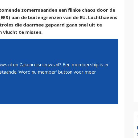
 komende zomermaanden een flinke chaos door de
 (EES) aan de buitengrenzen van de EU. Luchthavens
troles die daarmee gepaard gaan snel uit te
n vlucht te missen.
ws.nl en Zakenreisnieuws.nl? Een membership is er
erstaande 'Word nu member' button voor meer