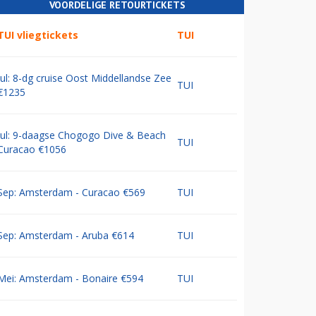
VOORDELIGE RETOURTICKETS
TUI vliegtickets
TUI
Jul: 8-dg cruise Oost Middellandse Zee
TUI
€1235
Jul: 9-daagse Chogogo Dive & Beach
TUI
Curacao €1056
Sep: Amsterdam - Curacao €569
TUI
Sep: Amsterdam - Aruba €614
TUI
Mei: Amsterdam - Bonaire €594
TUI