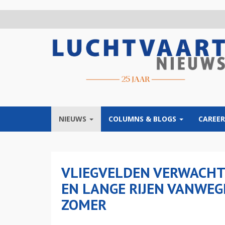
Overslaan
en
naar
de
inhoud
gaan
NIEUWS
COLUMNS & BLOGS
CAREER
VLIEGVELDEN VERWACHT
EN LANGE RIJEN VANWEG
ZOMER