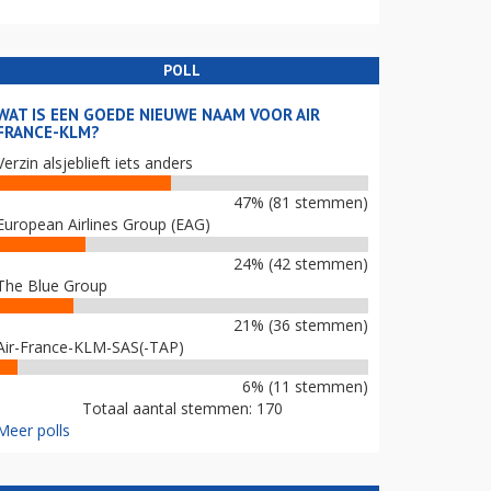
POLL
WAT IS EEN GOEDE NIEUWE NAAM VOOR AIR
FRANCE-KLM?
Verzin alsjeblieft iets anders
47% (81 stemmen)
European Airlines Group (EAG)
24% (42 stemmen)
The Blue Group
21% (36 stemmen)
Air-France-KLM-SAS(-TAP)
6% (11 stemmen)
Totaal aantal stemmen: 170
Meer polls