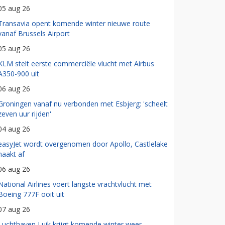
05 aug 26
Transavia opent komende winter nieuwe route
vanaf Brussels Airport
05 aug 26
KLM stelt eerste commerciële vlucht met Airbus
A350-900 uit
06 aug 26
Groningen vanaf nu verbonden met Esbjerg: 'scheelt
zeven uur rijden'
04 aug 26
easyJet wordt overgenomen door Apollo, Castlelake
haakt af
06 aug 26
National Airlines voert langste vrachtvlucht met
Boeing 777F ooit uit
07 aug 26
Luchthaven Luik krijgt komende winter weer