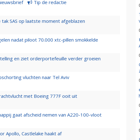
nieuwsbrief
Tip de redactie
 tak SAS op laatste moment afgeblazen
elen nadat piloot 70.000 xtc-pillen smokkelde
elling en ziet orderportefeuille verder groeien
chorting vluchten naar Tel Aviv
vrachtvlucht met Boeing 777F ooit uit
happij gaat afscheid nemen van A220-100-vloot
 Apollo, Castlelake haakt af