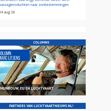
passagiersvluchten naar zonbestemmingen
04 aug 26
COLUMNS
MIJNBOUW, EU EN LUCHTVAART
PARTNERS VAN LUCHTVAARTNIEUWS.NL!