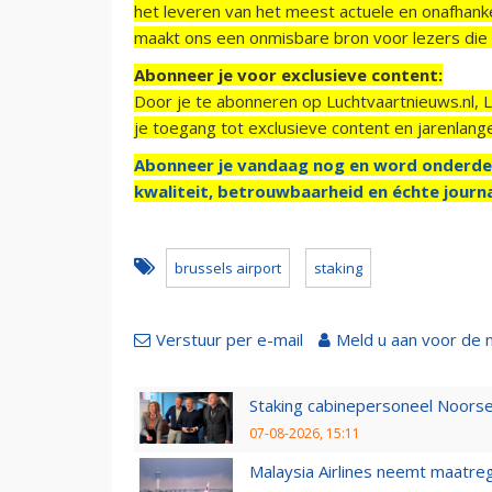
het leveren van het meest actuele en onafhankel
maakt ons een onmisbare bron voor lezers die g
Abonneer je voor exclusieve content:
Door je te abonneren op Luchtvaartnieuws.nl, 
je toegang tot exclusieve content en jarenlang
Abonneer je vandaag nog en word onderde
kwaliteit, betrouwbaarheid en échte journa
brussels airport
staking
Verstuur per e-mail
Meld u aan voor de 
Staking cabinepersoneel Noorse
07-08-2026, 15:11
Malaysia Airlines neemt maatreg