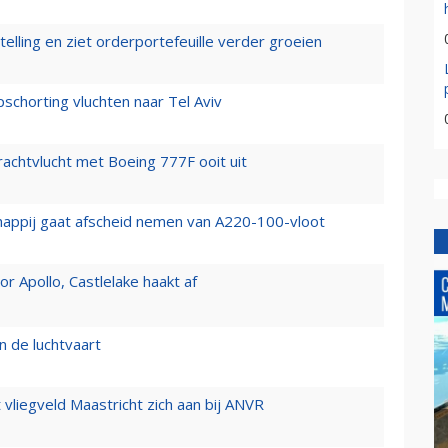
elling en ziet orderportefeuille verder groeien
chorting vluchten naar Tel Aviv
vrachtvlucht met Boeing 777F ooit uit
happij gaat afscheid nemen van A220-100-vloot
 Apollo, Castlelake haakt af
n de luchtvaart
t vliegveld Maastricht zich aan bij ANVR