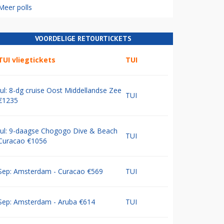
Meer polls
VOORDELIGE RETOURTICKETS
TUI vliegtickets
TUI
Jul: 8-dg cruise Oost Middellandse Zee
TUI
€1235
Jul: 9-daagse Chogogo Dive & Beach
TUI
Curacao €1056
Sep: Amsterdam - Curacao €569
TUI
Sep: Amsterdam - Aruba €614
TUI