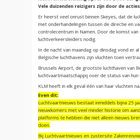
Vele duizenden reizigers zijn door de acti
Er heerst veel onrust binnen Skeyes, dat de luc
met onderhandelingen tussen de directie en va
controlecentrum in Namen. Door de komst van d
luchtverkeersleiders nodig.
In de nacht van maandag op dinsdag vond er al
Belgische luchthavens zijn vluchten toen vertr
Brussels Airport, de grootste luchthaven van B
luchtvaartmaatschappij over de status van hun 
KLM heeft in elk geval één van haar vluchten n
Even dit:
Luchtvaartnieuws bestaat inmiddels bijna 25 jaa
nieuwkomers met veel minder historie om aand
platforms te hebben die niet alleen nieuws bre
doen.
Bij Luchtvaartnieuws en zustersite Zakenreisn