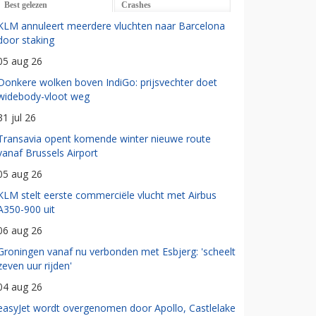
Best gelezen
Crashes
KLM annuleert meerdere vluchten naar Barcelona
door staking
05 aug 26
Donkere wolken boven IndiGo: prijsvechter doet
widebody-vloot weg
31 jul 26
Transavia opent komende winter nieuwe route
vanaf Brussels Airport
05 aug 26
KLM stelt eerste commerciële vlucht met Airbus
A350-900 uit
06 aug 26
Groningen vanaf nu verbonden met Esbjerg: 'scheelt
zeven uur rijden'
04 aug 26
easyJet wordt overgenomen door Apollo, Castlelake