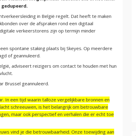
es gedupeerd.
htverkeersleiding in België regelt. Dat heeft te maken
kbonden over de afspraken rond een digitaal
igitale verkeerstorens zijn op termijn minder
 een spontane staking plaats bij Skeyes. Op meerdere
aagd of geannuleerd.
elgië, adviseert reizigers om contact te houden met hun
vlucht.
aar Brussel geannuleerd.
r. In een tijd waarin talloze vergelijkbare bronnen en
acht schreeuwen, is het belangrijk om betrouwbare
ngen, maar ook perspectief en verhalen die er echt toe
ieuws vind je die betrouwbaarheid. Onze toewijding aan