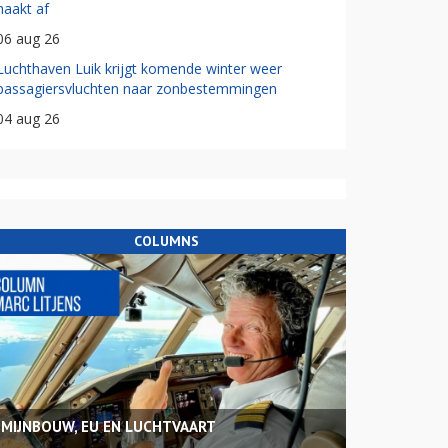
haakt af
06 aug 26
Luchthaven Luik krijgt komende winter weer
passagiersvluchten naar zonbestemmingen
04 aug 26
COLUMNS
MIJNBOUW, EU EN LUCHTVAART