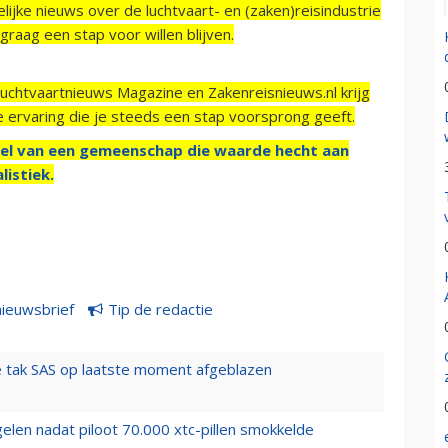
ijke nieuws over de luchtvaart- en (zaken)reisindustrie
raag een stap voor willen blijven.
Luchtvaartnieuws Magazine en Zakenreisnieuws.nl krijg
e ervaring die je steeds een stap voorsprong geeft.
el van een gemeenschap die waarde hecht aan
listiek.
nieuwsbrief
Tip de redactie
 tak SAS op laatste moment afgeblazen
elen nadat piloot 70.000 xtc-pillen smokkelde