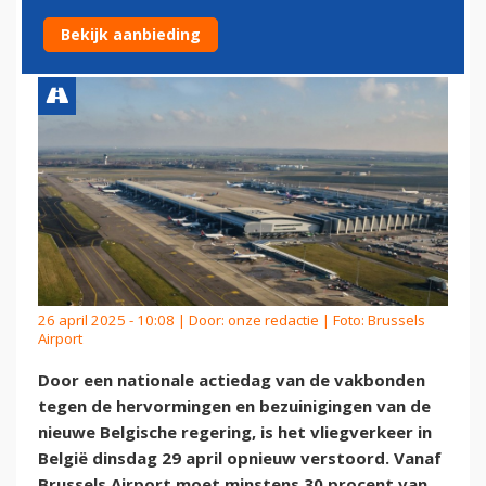
VERSTOORD DOOR STAKING
Bekijk aanbieding
26 april 2025 - 10:08 | Door:
onze redactie
| Foto: Brussels
Airport
Door een nationale actiedag van de vakbonden
tegen de hervormingen en bezuinigingen van de
nieuwe Belgische regering, is het vliegverkeer in
België dinsdag 29 april opnieuw verstoord. Vanaf
Brussels Airport moet minstens 30 procent van