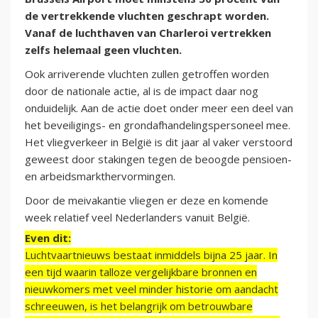
de vertrekkende vluchten geschrapt worden.
Vanaf de luchthaven van Charleroi vertrekken
zelfs helemaal geen vluchten.
Ook arriverende vluchten zullen getroffen worden
door de nationale actie, al is de impact daar nog
onduidelijk. Aan de actie doet onder meer een deel van
het beveiligings- en grondafhandelingspersoneel mee.
Het vliegverkeer in België is dit jaar al vaker verstoord
geweest door stakingen tegen de beoogde pensioen-
en arbeidsmarkthervormingen.
Door de meivakantie vliegen er deze en komende
week relatief veel Nederlanders vanuit België.
Even dit:
Luchtvaartnieuws bestaat inmiddels bijna 25 jaar. In
een tijd waarin talloze vergelijkbare bronnen en
nieuwkomers met veel minder historie om aandacht
schreeuwen, is het belangrijk om betrouwbare