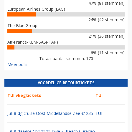
47% (81 stemmen)
European Airlines Group (EAG)
24% (42 stemmen)
The Blue Group
21% (36 stemmen)
Air-France-KLM-SAS(-TAP)
6% (11 stemmen)
Totaal aantal stemmen: 170
Meer polls
VOORDELIGE RETOURTICKETS
TUI vliegtickets
TUI
Jul: 8-dg cruise Oost Middellandse Zee €1235
TUI
Jul: 9-daagse Chogogo Dive & Beach Curacao