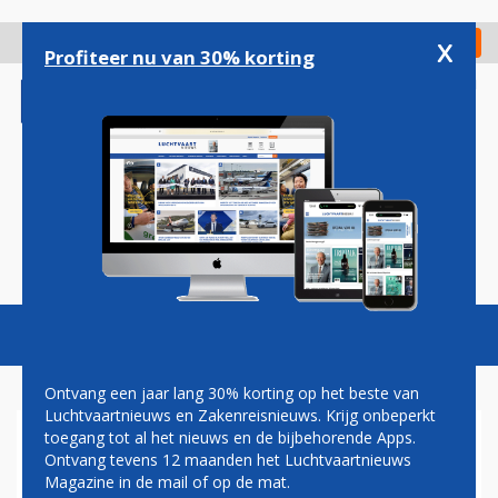
Overslaan
en
x
Digitaal Magazine
Registreer
Check in
naar
Profiteer nu van 30% korting
de
inhoud
gaan
Magazine
Podcasts
Vacatures
Toggl
naviga
Ontvang een jaar lang 30% korting op het beste van
Luchtvaartnieuws en Zakenreisnieuws. Krijg onbeperkt
toegang tot al het nieuws en de bijbehorende Apps.
VLIEGVERKEER IN BELGIË
Ontvang tevens 12 maanden het Luchtvaartnieuws
DINSDAG OPNIEUW ERNSTIG
Magazine in de mail of op de mat.