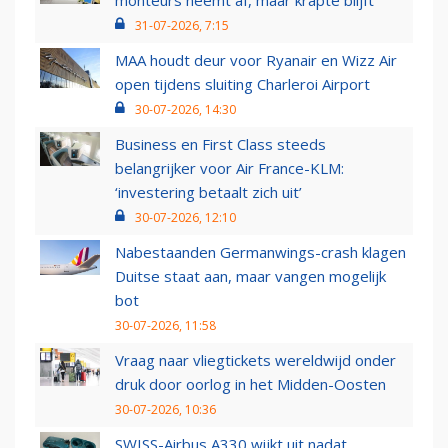
monteurs neemt af, maar krapte blijft
31-07-2026, 7:15
MAA houdt deur voor Ryanair en Wizz Air
open tijdens sluiting Charleroi Airport
30-07-2026, 14:30
Business en First Class steeds
belangrijker voor Air France-KLM:
‘investering betaalt zich uit’
30-07-2026, 12:10
Nabestaanden Germanwings-crash klagen
Duitse staat aan, maar vangen mogelijk
bot
30-07-2026, 11:58
Vraag naar vliegtickets wereldwijd onder
druk door oorlog in het Midden-Oosten
30-07-2026, 10:36
SWISS-Airbus A330 wijkt uit nadat