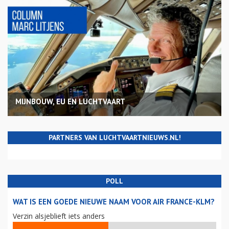
MIJNBOUW, EU EN LUCHTVAART
PARTNERS VAN LUCHTVAARTNIEUWS.NL!
POLL
WAT IS EEN GOEDE NIEUWE NAAM VOOR AIR FRANCE-KLM?
Verzin alsjeblieft iets anders