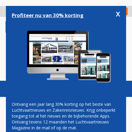
Overslaan
en
x
Digitaal Magazine
Registreer
Check in
naar
Profiteer nu van 30% korting
de
inhoud
gaan
Magazine
Podcasts
Vacatures
Toggl
naviga
Ontvang een jaar lang 30% korting op het beste van
Luchtvaartnieuws en Zakenreisnieuws. Krijg onbeperkt
toegang tot al het nieuws en de bijbehorende Apps.
VLIEGVERKEER LUCHTHAVEN
Ontvang tevens 12 maanden het Luchtvaartnieuws
ISTANBUL ATATÜRK WEER
Magazine in de mail of op de mat.