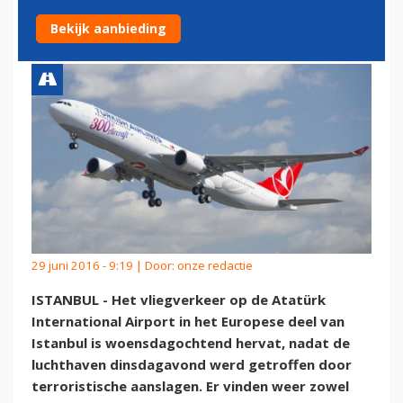
HERVAT
Bekijk aanbieding
29 juni 2016 - 9:19 | Door:
onze redactie
ISTANBUL - Het vliegverkeer op de Atatürk
International Airport in het Europese deel van
Istanbul is woensdagochtend hervat, nadat de
luchthaven dinsdagavond werd getroffen door
terroristische aanslagen. Er vinden weer zowel