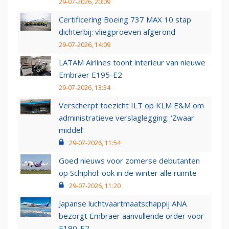
29-07-2026, 20:09
Certificering Boeing 737 MAX 10 stap
dichterbij: vliegproeven afgerond
29-07-2026, 14:09
LATAM Airlines toont interieur van nieuwe
Embraer E195-E2
29-07-2026, 13:34
Verscherpt toezicht ILT op KLM E&M om
administratieve verslaglegging: ‘Zwaar
middel’
29-07-2026, 11:54
Goed nieuws voor zomerse debutanten
op Schiphol: ook in de winter alle ruimte
29-07-2026, 11:20
Japanse luchtvaartmaatschappij ANA
bezorgt Embraer aanvullende order voor
E190-E2