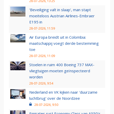
28-07-2026, 13:25
‘Beveiliging valt in slaap’, man stapt
moeiteloos Austrian Airlines-Embraer
E195 in
28-07-2026, 11:59
Air Europa breidt uit in Colombia:
maatschappij voegt derde bestemming
toe
28-07-2026, 11:09
Stoelen in ruim 400 Boeing 737 MAX-
vliegtuigen moeten geïnspecteerd
worden
28-07-2026, 9:54
Nederland en VK kijken naar 'duurzame
luchtbrug' over de Noordzee
28-07-2026, 9:50
Emirates rust Economy Class van A350's,