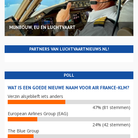
MIJNBOUW, EU EN LUCHTVAART
PARTNERS VAN LUCHTVAARTNIEUWS.NL!
POLL
WAT IS EEN GOEDE NIEUWE NAAM VOOR AIR FRANCE-KLM?
Verzin alsjeblieft iets anders
47% (81 stemmen)
European Airlines Group (EAG)
24% (42 stemmen)
The Blue Group