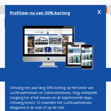
Overslaan
en
x
Digitaal Magazine
Registreer
Check in
naar
Profiteer nu van 30% korting
de
inhoud
gaan
Magazine
Podcasts
Vacatures
Toggl
naviga
Ontvang een jaar lang 30% korting op het beste van
Luchtvaartnieuws en Zakenreisnieuws. Krijg onbeperkt
toegang tot al het nieuws en de bijbehorende Apps.
VLIEGVERKEER MÜNCHEN
Ontvang tevens 12 maanden het Luchtvaartnieuws
VERSTOORD DOOR
Magazine in de mail of op de mat.