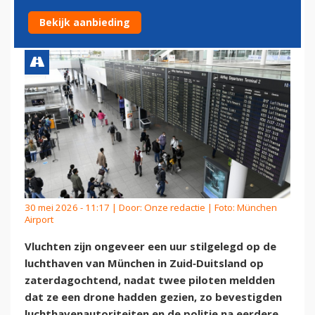
MELDINGEN VAN EEN DRONE
Bekijk aanbieding
30 mei 2026 - 11:17 | Door:
Onze redactie
| Foto: München
Airport
Vluchten zijn ongeveer een uur stilgelegd op de
luchthaven van München in Zuid‑Duitsland op
zaterdagochtend, nadat twee piloten meldden
dat ze een drone hadden gezien, zo bevestigden
luchthavenautoriteiten en de politie na eerdere