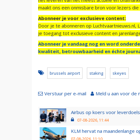
maakt ons een onmisbare bron voor lezers die g
Abonneer je voor exclusieve content:
Door je te abonneren op Luchtvaartnieuws.nl, 
je toegang tot exclusieve content en jarenlang
Abonneer je vandaag nog en word onderde
kwaliteit, betrouwbaarheid en échte journa
brussels airport
staking
skeyes
Verstuur per e-mail
Meld u aan voor de 
Airbus op koers voor leverdoelst
07-08-2026, 11:44
KLM hervat na maandenlange ops
07-08-2026, 11:10