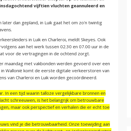
 dinsdagochtend vijftien vluchten geannuleerd en
 later dan gepland, in Luik gaat het om zo'n twintig
avens.
eersleiders in Luik en Charleroi, meldt Skeyes. Ook
rvolgens aan het werk tussen 02.30 en 07.00 uur in de
at voor de vertragingen in de ochtend zorgt.
rder maandag met vakbonden werden gevoerd over een
s in Wallonië komt de eerste digitale verkeerstoren van
vens van Charleroi en Luik worden gecoördineerd.
r. In een tijd waarin talloze vergelijkbare bronnen en
acht schreeuwen, is het belangrijk om betrouwbare
ngen, maar ook perspectief en verhalen die er echt toe
ieuws vind je die betrouwbaarheid. Onze toewijding aan
ijke nieuws over de luchtvaart- en (zaken)reisindustrie