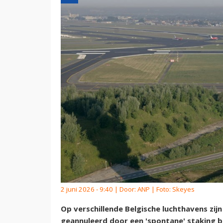
2 juni 2026 - 9:40 | Door:
ANP
| Foto: Skeyes
Op verschillende Belgische luchthavens zi
geannuleerd door een 'spontane' staking bi