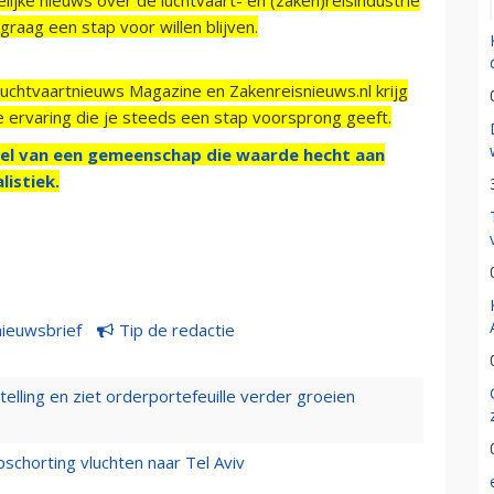
raag een stap voor willen blijven.
Luchtvaartnieuws Magazine en Zakenreisnieuws.nl krijg
e ervaring die je steeds een stap voorsprong geeft.
el van een gemeenschap die waarde hecht aan
listiek.
nieuwsbrief
Tip de redactie
elling en ziet orderportefeuille verder groeien
chorting vluchten naar Tel Aviv