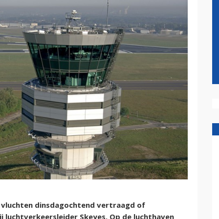
jn vluchten dinsdagochtend vertraagd of
j luchtverkeersleider Skeyes. Op de luchthaven