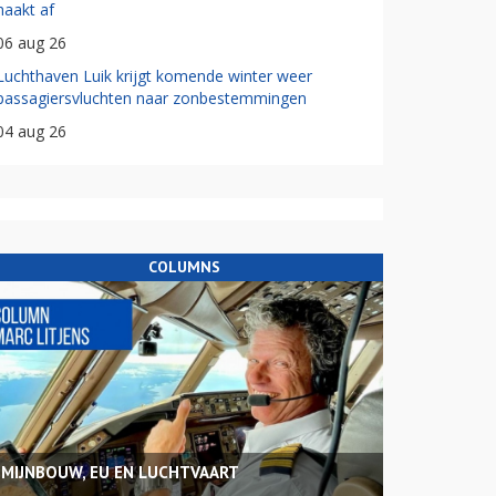
haakt af
06 aug 26
Luchthaven Luik krijgt komende winter weer
passagiersvluchten naar zonbestemmingen
04 aug 26
COLUMNS
MIJNBOUW, EU EN LUCHTVAART