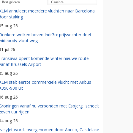
Best gelezen
Crashes
KLM annuleert meerdere vluchten naar Barcelona
door staking
05 aug 26
Donkere wolken boven IndiGo: prijsvechter doet
widebody-vloot weg
31 jul 26
Transavia opent komende winter nieuwe route
vanaf Brussels Airport
05 aug 26
KLM stelt eerste commerciële vlucht met Airbus
A350-900 uit
06 aug 26
Groningen vanaf nu verbonden met Esbjerg: 'scheelt
zeven uur rijden'
04 aug 26
easyJet wordt overgenomen door Apollo, Castlelake