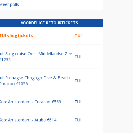
Meer polls
VOORDELIGE RETOURTICKETS
TUI vliegtickets
TUI
Jul: 8-dg cruise Oost Middellandse Zee
TUI
€1235
Jul: 9-daagse Chogogo Dive & Beach
TUI
Curacao €1056
Sep: Amsterdam - Curacao €569
TUI
Sep: Amsterdam - Aruba €614
TUI