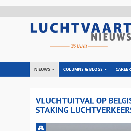
Overslaan
en
naar
de
inhoud
gaan
NIEUWS
COLUMNS & BLOGS
CAREER
VLUCHTUITVAL OP BELG
STAKING LUCHTVERKEER