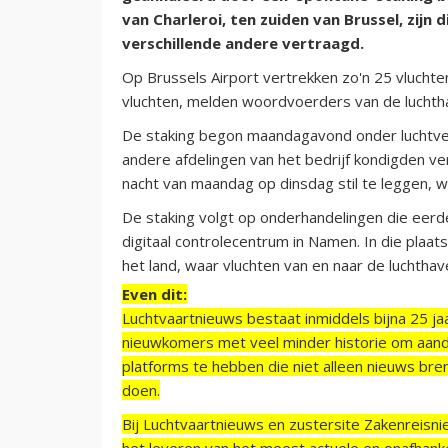
van Charleroi, ten zuiden van Brussel, zijn
verschillende andere vertraagd.
Op Brussels Airport vertrekken zo'n 25 vluchten
vluchten, melden woordvoerders van de luchth
De staking begon maandagavond onder luchtverk
andere afdelingen van het bedrijf kondigden ve
nacht van maandag op dinsdag stil te leggen, w
De staking volgt op onderhandelingen die ee
digitaal controlecentrum in Namen. In die plaat
het land, waar vluchten van en naar de luchtha
Even dit:
Luchtvaartnieuws bestaat inmiddels bijna 25 jaa
nieuwkomers met veel minder historie om aand
platforms te hebben die niet alleen nieuws bre
doen.
Bij Luchtvaartnieuws en zustersite Zakenreisn
het leveren van het meest actuele en onafhankel