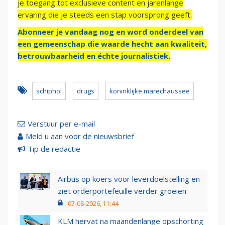
je toegang tot exclusieve content en jarenlange
ervaring die je steeds een stap voorsprong geeft.
Abonneer je vandaag nog en word onderdeel van
een gemeenschap die waarde hecht aan kwaliteit,
betrouwbaarheid en échte journalistiek.
schiphol
drugs
koninklijke marechaussee
Verstuur per e-mail
Meld u aan voor de nieuwsbrief
Tip de redactie
Airbus op koers voor leverdoelstelling en
ziet orderportefeuille verder groeien
07-08-2026, 11:44
KLM hervat na maandenlange opschorting