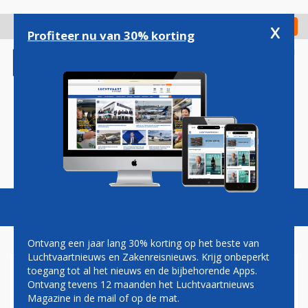
Overslaan
en
x
Digitaal Magazine
Registreer
Check in
naar
Profiteer nu van 30% korting
de
inhoud
gaan
Magazine
Podcasts
Vacatures
Toggl
naviga
Ontvang een jaar lang 30% korting op het beste van
Luchtvaartnieuws en Zakenreisnieuws. Krijg onbeperkt
toegang tot al het nieuws en de bijbehorende Apps.
VRACHTMEDEWERKER
Ontvang tevens 12 maanden het Luchtvaartnieuws
AANGEHOUDEN OP
Magazine in de mail of op de mat.