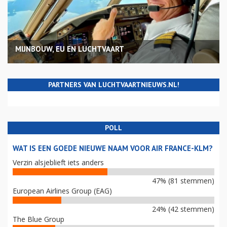
MIJNBOUW, EU EN LUCHTVAART
PARTNERS VAN LUCHTVAARTNIEUWS.NL!
POLL
WAT IS EEN GOEDE NIEUWE NAAM VOOR AIR FRANCE-KLM?
Verzin alsjeblieft iets anders
47% (81 stemmen)
European Airlines Group (EAG)
24% (42 stemmen)
The Blue Group