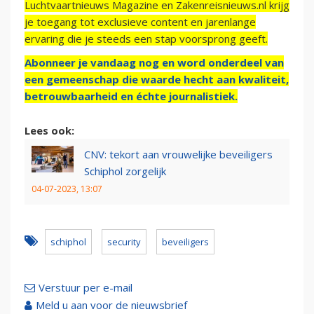
Luchtvaartnieuws Magazine en Zakenreisnieuws.nl krijg
je toegang tot exclusieve content en jarenlange
ervaring die je steeds een stap voorsprong geeft.
Abonneer je vandaag nog en word onderdeel van
een gemeenschap die waarde hecht aan kwaliteit,
betrouwbaarheid en échte journalistiek.
Lees ook:
CNV: tekort aan vrouwelijke beveiligers
Schiphol zorgelijk
04-07-2023, 13:07
schiphol
security
beveiligers
Verstuur per e-mail
Meld u aan voor de nieuwsbrief