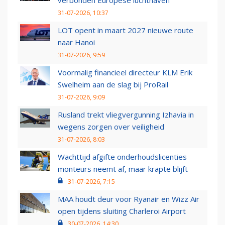
verbonden Europese luchthaven
31-07-2026, 10:37
LOT opent in maart 2027 nieuwe route
naar Hanoi
31-07-2026, 9:59
Voormalig financieel directeur KLM Erik
Swelheim aan de slag bij ProRail
31-07-2026, 9:09
Rusland trekt vliegvergunning Izhavia in
wegens zorgen over veiligheid
31-07-2026, 8:03
Wachttijd afgifte onderhoudslicenties
monteurs neemt af, maar krapte blijft
31-07-2026, 7:15
MAA houdt deur voor Ryanair en Wizz Air
open tijdens sluiting Charleroi Airport
30-07-2026, 14:30