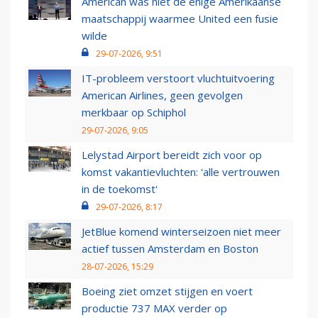
American was niet de enige Amerikaanse
maatschappij waarmee United een fusie
wilde
29-07-2026, 9:51
IT-probleem verstoort vluchtuitvoering
American Airlines, geen gevolgen
merkbaar op Schiphol
29-07-2026, 9:05
Lelystad Airport bereidt zich voor op
komst vakantievluchten: 'alle vertrouwen
in de toekomst'
29-07-2026, 8:17
JetBlue komend winterseizoen niet meer
actief tussen Amsterdam en Boston
28-07-2026, 15:29
Boeing ziet omzet stijgen en voert
productie 737 MAX verder op