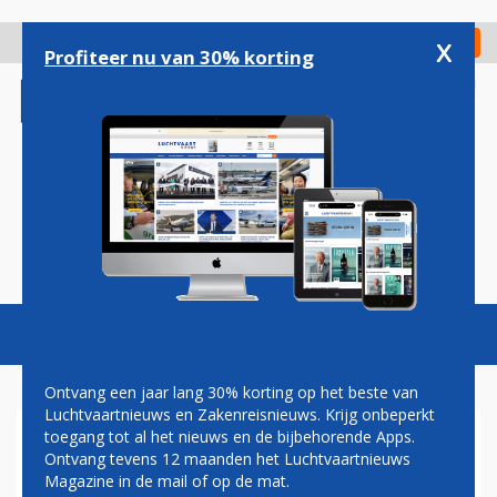
Overslaan
en
x
Digitaal Magazine
Registreer
Check in
naar
Profiteer nu van 30% korting
de
inhoud
gaan
Magazine
Podcasts
Vacatures
Toggl
naviga
Ontvang een jaar lang 30% korting op het beste van
Luchtvaartnieuws en Zakenreisnieuws. Krijg onbeperkt
toegang tot al het nieuws en de bijbehorende Apps.
VROUWELIJKE SCHIPHOL-
Ontvang tevens 12 maanden het Luchtvaartnieuws
BEVEILIGERS WILLEN APARTE
Magazine in de mail of op de mat.