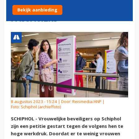
RIJEN VOOR VROUWELIJKE
Bekijk aanbieding
PASSAGIERS
8 augustus 2023 - 15:24 | Door:
Reismedia/ANP
|
Foto: Schiphol (archieffoto)
SCHIPHOL - Vrouwelijke beveiligers op Schiphol
zijn een petitie gestart tegen de volgens hen te
hoge werkdruk. Doordat er te weinig vrouwen