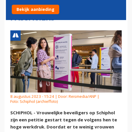
RIJEN VOOR VROUWELIJKE
Bekijk aanbieding
PASSAGIERS
8 augustus 2023 - 15:24 | Door:
Reismedia/ANP
|
Foto: Schiphol (archieffoto)
SCHIPHOL - Vrouwelijke beveiligers op Schiphol
zijn een petitie gestart tegen de volgens hen te
hoge werkdruk. Doordat er te weinig vrouwen