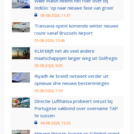
Willie Walsh neemt het roer over bij
IndiGo: 'op naar nieuwe fase van groei'
05-08-2026, 11:37
Transavia opent komende winter nieuwe
route vanaf Brussels Airport
05-08-2026, 10:46
KLM blijft net als veel andere
maatschappijen langer weg uit Golfregio
05-08-2026, 9:00
Riyadh Air breidt netwerk verder uit:
opnieuw drie nieuwe bestemmingen
05-08-2026, 7:29
Directie Lufthansa probeert onrust bij
Portugese vakbond over overname TAP
te sussen
04-08-2026, 15:33
Nieuwe Privium-lounge op Schiphol opent