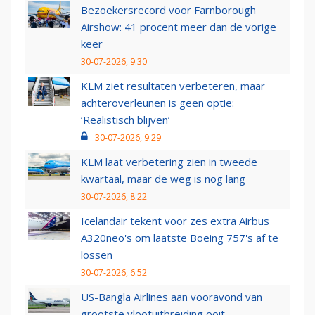
Bezoekersrecord voor Farnborough
Airshow: 41 procent meer dan de vorige
keer
30-07-2026, 9:30
KLM ziet resultaten verbeteren, maar
achteroverleunen is geen optie:
‘Realistisch blijven’
30-07-2026, 9:29
KLM laat verbetering zien in tweede
kwartaal, maar de weg is nog lang
30-07-2026, 8:22
Icelandair tekent voor zes extra Airbus
A320neo's om laatste Boeing 757's af te
lossen
30-07-2026, 6:52
US-Bangla Airlines aan vooravond van
grootste vlootuitbreiding ooit