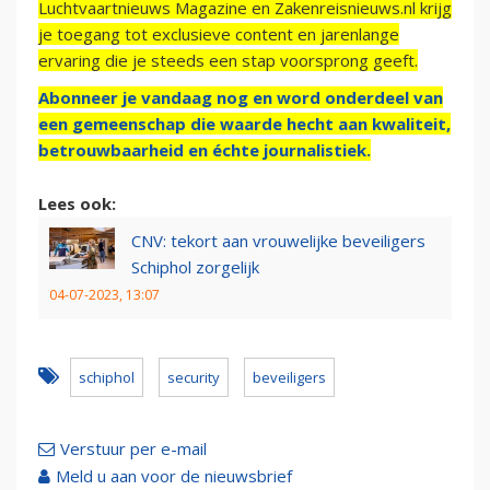
Luchtvaartnieuws Magazine en Zakenreisnieuws.nl krijg
je toegang tot exclusieve content en jarenlange
ervaring die je steeds een stap voorsprong geeft.
Abonneer je vandaag nog en word onderdeel van
een gemeenschap die waarde hecht aan kwaliteit,
betrouwbaarheid en échte journalistiek.
Lees ook:
CNV: tekort aan vrouwelijke beveiligers
Schiphol zorgelijk
04-07-2023, 13:07
schiphol
security
beveiligers
Verstuur per e-mail
Meld u aan voor de nieuwsbrief