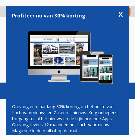
Overslaan
en
x
Digitaal Magazine
Registreer
Check in
naar
Profiteer nu van 30% korting
de
inhoud
gaan
Magazine
Podcasts
Vacatures
Toggl
naviga
Ontvang een jaar lang 30% korting op het beste van
Luchtvaartnieuws en Zakenreisnieuws. Krijg onbeperkt
toegang tot al het nieuws en de bijbehorende Apps.
VROUWELIJKE SCHIPHOL-
Ontvang tevens 12 maanden het Luchtvaartnieuws
BEVEILIGERS WILLEN APARTE
Magazine in de mail of op de mat.