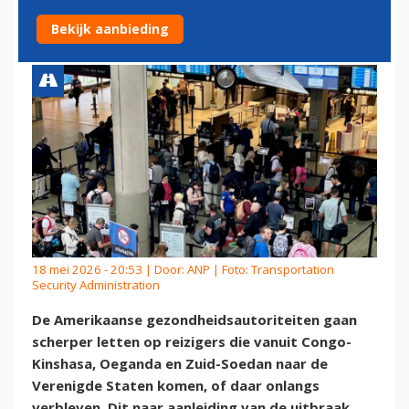
EBOLA
Bekijk aanbieding
18 mei 2026 - 20:53 | Door:
ANP
| Foto: Transportation
Security Administration
De Amerikaanse gezondheidsautoriteiten gaan
scherper letten op reizigers die vanuit Congo-
Kinshasa, Oeganda en Zuid-Soedan naar de
Verenigde Staten komen, of daar onlangs
verbleven. Dit naar aanleiding van de uitbraak