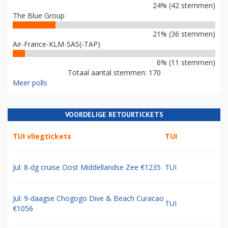
24% (42 stemmen)
The Blue Group
21% (36 stemmen)
Air-France-KLM-SAS(-TAP)
6% (11 stemmen)
Totaal aantal stemmen: 170
Meer polls
VOORDELIGE RETOURTICKETS
TUI vliegtickets
TUI
Jul: 8-dg cruise Oost Middellandse Zee €1235
TUI
Jul: 9-daagse Chogogo Dive & Beach Curacao
TUI
€1056