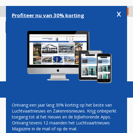
Overslaan
en
x
Digitaal Magazine
Registreer
Check in
naar
Profiteer nu van 30% korting
de
inhoud
gaan
Magazine
Podcasts
Vacatures
Toggl
naviga
Ontvang een jaar lang 30% korting op het beste van
Luchtvaartnieuws en Zakenreisnieuws. Krijg onbeperkt
toegang tot al het nieuws en de bijbehorende Apps.
VS VERSCHERPT CONTROLE
Ontvang tevens 12 maanden het Luchtvaartnieuws
OP REIZIGERS UIT AFRIKA OM
Magazine in de mail of op de mat.