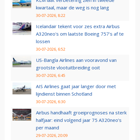
KLM laat verbetering zien in tweede
kwartaal, maar de weg is nog lang
30-07-2026, 8:22
Icelandair tekent voor zes extra Airbus
A320neo's om laatste Boeing 757's af te
lossen
30-07-2026, 6:52
US-Bangla Airlines aan vooravond van
grootste vlootuitbreiding ooit
30-07-2026, 6:45
AIS Airlines gaat jaar langer door met
lijndienst binnen Schotland
30-07-2026, 6:30
Airbus handhaaft groeiprognoses na sterk
halfjaar: eind volgend jaar 75 A320neo’s
per maand
29-07-2026, 20:09