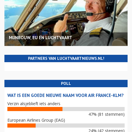
MIJNBOUW, EU EN LUCHTVAART
PARTNERS VAN LUCHTVAARTNIEUWS.NL!
POLL
WAT IS EEN GOEDE NIEUWE NAAM VOOR AIR FRANCE-KLM?
Verzin alsjeblieft iets anders
47% (81 stemmen)
European Airlines Group (EAG)
24% (42 stemmen)