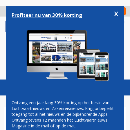
Overslaan
en
x
Digitaal Magazine
Registreer
Check in
naar
Profiteer nu van 30% korting
de
inhoud
gaan
Magazine
Podcasts
Vacatures
Toggl
naviga
Ontvang een jaar lang 30% korting op het beste van
Luchtvaartnieuws en Zakenreisnieuws. Krijg onbeperkt
toegang tot al het nieuws en de bijbehorende Apps.
WK 2026: SCHIPHOL
Ontvang tevens 12 maanden het Luchtvaartnieuws
UITSTEKEND VERBONDEN
Magazine in de mail of op de mat.