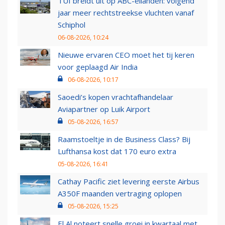
TUI breidt uit op ABC-eilanden: volgend
jaar meer rechtstreekse vluchten vanaf
Schiphol
06-08-2026, 10:24
Nieuwe ervaren CEO moet het tij keren
voor geplaagd Air India
06-08-2026, 10:17
Saoedi’s kopen vrachtafhandelaar
Aviapartner op Luik Airport
05-08-2026, 16:57
Raamstoeltje in de Business Class? Bij
Lufthansa kost dat 170 euro extra
05-08-2026, 16:41
Cathay Pacific ziet levering eerste Airbus
A350F maanden vertraging oplopen
05-08-2026, 15:25
El Al noteert snelle groei in kwartaal met