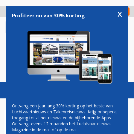
Overslaan
en
x
Digitaal Magazine
Registreer
Check in
naar
Profiteer nu van 30% korting
de
inhoud
gaan
Magazine
Podcasts
Vacatures
Toggl
naviga
Ontvang een jaar lang 30% korting op het beste van
Luchtvaartnieuws en Zakenreisnieuws. Krijg onbeperkt
toegang tot al het nieuws en de bijbehorende Apps.
BELGIË SCHAFT MEER F-35-
Ontvang tevens 12 maanden het Luchtvaartnieuws
GEVECHTSVLIEGTUIGEN EN
Magazine in de mail of op de mat.