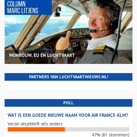
MIJNBOUW, EU EN LUCHTVAART
PARTNERS VAN LUCHTVAARTNIEUWS.NL!
POLL
WAT IS EEN GOEDE NIEUWE NAAM VOOR AIR FRANCE-KLM?
Verzin alsjeblieft iets anders
47% (81 stemmen)