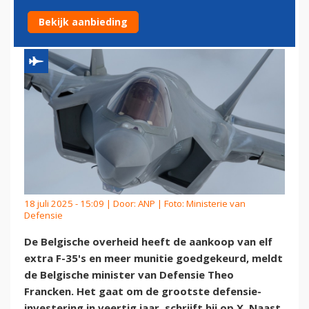
MUNITIE AAN
Bekijk aanbieding
18 juli 2025 - 15:09 | Door:
ANP
| Foto: Ministerie van
Defensie
De Belgische overheid heeft de aankoop van elf
extra F-35's en meer munitie goedgekeurd, meldt
de Belgische minister van Defensie Theo
Francken. Het gaat om de grootste defensie-
investering in veertig jaar, schrijft hij op X. Naast