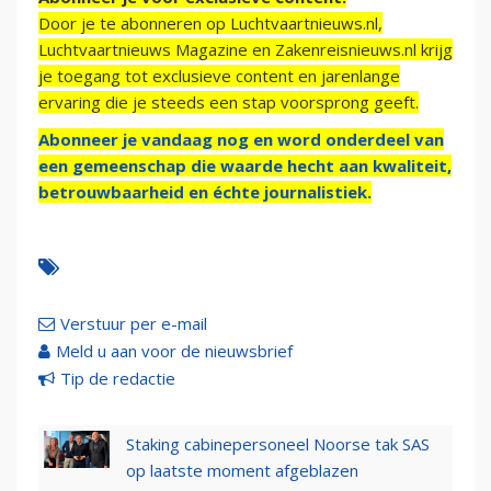
Door je te abonneren op Luchtvaartnieuws.nl,
Luchtvaartnieuws Magazine en Zakenreisnieuws.nl krijg
je toegang tot exclusieve content en jarenlange
ervaring die je steeds een stap voorsprong geeft.
Abonneer je vandaag nog en word onderdeel van
een gemeenschap die waarde hecht aan kwaliteit,
betrouwbaarheid en échte journalistiek.
Verstuur per e-mail
Meld u aan voor de nieuwsbrief
Tip de redactie
Staking cabinepersoneel Noorse tak SAS
op laatste moment afgeblazen