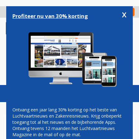
Overslaan
en
x
Digitaal Magazine
Registreer
Check in
naar
Profiteer nu van 30% korting
de
inhoud
gaan
Magazine
Podcasts
Vacatures
Toggl
naviga
Ontvang een jaar lang 30% korting op het beste van
Luchtvaartnieuws en Zakenreisnieuws. Krijg onbeperkt
toegang tot al het nieuws en de bijbehorende Apps.
BELGIË SCHAFT MEER F-35-
Ontvang tevens 12 maanden het Luchtvaartnieuws
GEVECHTSVLIEGTUIGEN EN
Magazine in de mail of op de mat.