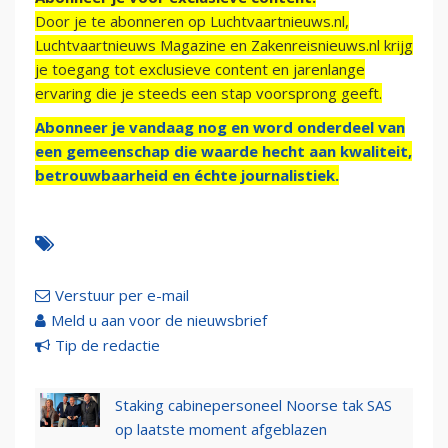
Door je te abonneren op Luchtvaartnieuws.nl,
Luchtvaartnieuws Magazine en Zakenreisnieuws.nl krijg
je toegang tot exclusieve content en jarenlange
ervaring die je steeds een stap voorsprong geeft.
Abonneer je vandaag nog en word onderdeel van
een gemeenschap die waarde hecht aan kwaliteit,
betrouwbaarheid en échte journalistiek.
Verstuur per e-mail
Meld u aan voor de nieuwsbrief
Tip de redactie
Staking cabinepersoneel Noorse tak SAS
op laatste moment afgeblazen