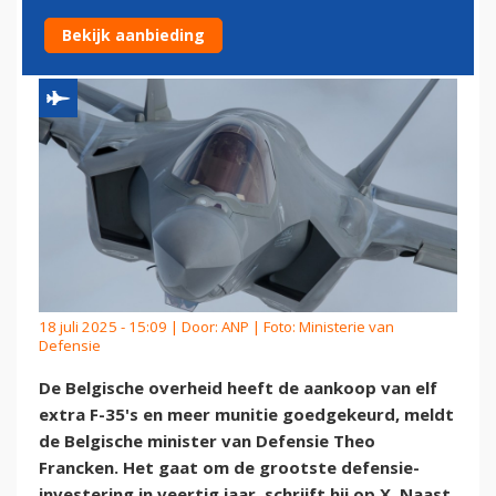
MUNITIE AAN
Bekijk aanbieding
18 juli 2025 - 15:09 | Door:
ANP
| Foto: Ministerie van
Defensie
De Belgische overheid heeft de aankoop van elf
extra F-35's en meer munitie goedgekeurd, meldt
de Belgische minister van Defensie Theo
Francken. Het gaat om de grootste defensie-
investering in veertig jaar, schrijft hij op X. Naast