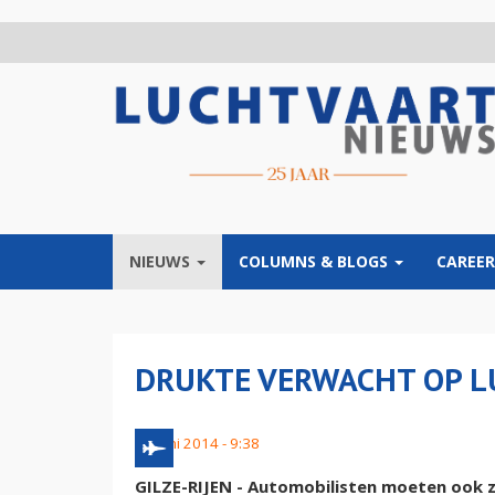
Overslaan
en
naar
de
inhoud
gaan
NIEUWS
COLUMNS & BLOGS
CAREER
DRUKTE VERWACHT OP 
21 juni 2014 - 9:38
GILZE-RIJEN - Automobilisten moeten ook z