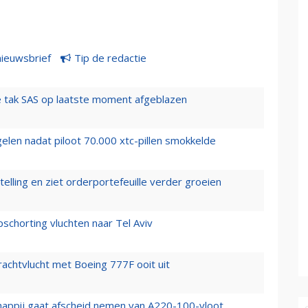
nieuwsbrief
Tip de redactie
 tak SAS op laatste moment afgeblazen
elen nadat piloot 70.000 xtc-pillen smokkelde
elling en ziet orderportefeuille verder groeien
chorting vluchten naar Tel Aviv
vrachtvlucht met Boeing 777F ooit uit
happij gaat afscheid nemen van A220-100-vloot