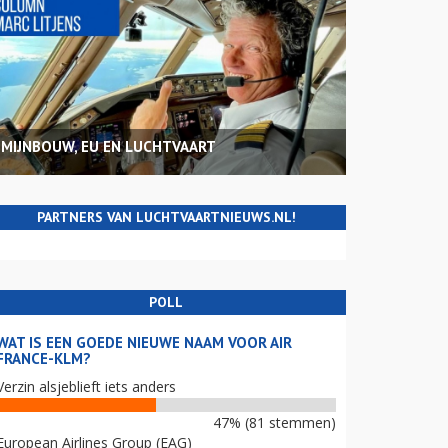
MIJNBOUW, EU EN LUCHTVAART
PARTNERS VAN LUCHTVAARTNIEUWS.NL!
POLL
WAT IS EEN GOEDE NIEUWE NAAM VOOR AIR
FRANCE-KLM?
Verzin alsjeblieft iets anders
47% (81 stemmen)
European Airlines Group (EAG)