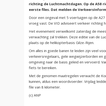
richting de Luchtmachtdagen. Op de A58 ric
eerste files. Dat melden de VerkeersInfor
Door een ongeval met 5 voertuigen op de A27 b
vroeg vast. De VID adviseert verkeer richting 
Het evenement verwelkomt zaterdag de meeste
verwachting zal trekken. Deze editie van de L
plaats op de helikopterbasis Gilze-Rijen.
Om alles in goede banen te leiden zijn veel v
verkeersregelaars, gele wegwijzerborden en g
omgeving naar de basis geleid en vervoerd. Van
fiets te bereiken.
Met de genomen maatregelen verwacht de Koni
kunnen, aldus een woordvoerder. Vrijdag leidd
file van 8 kilometer.
(c) ANP