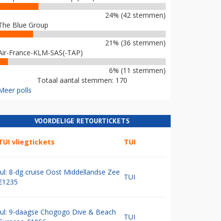
24% (42 stemmen)
The Blue Group
21% (36 stemmen)
Air-France-KLM-SAS(-TAP)
6% (11 stemmen)
Totaal aantal stemmen: 170
Meer polls
VOORDELIGE RETOURTICKETS
TUI vliegtickets
TUI
Jul: 8-dg cruise Oost Middellandse Zee
TUI
€1235
Jul: 9-daagse Chogogo Dive & Beach
TUI