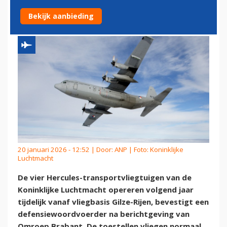
TIJDELIJK NAAR GILZE-RIJEN
Bekijk aanbieding
20 januari 2026 - 12:52 | Door:
ANP
| Foto: Koninklijke
Luchtmacht
De vier Hercules-transportvliegtuigen van de
Koninklijke Luchtmacht opereren volgend jaar
tijdelijk vanaf vliegbasis Gilze-Rijen, bevestigt een
defensiewoordvoerder na berichtgeving van
Omroep Brabant. De toestellen vliegen normaal