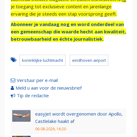
je toegang tot exclusieve content en jarenlange
ervaring die je steeds een stap voorsprong geeft.
Abonneer je vandaag nog en word onderdeel van
een gemeenschap die waarde hecht aan kwaliteit,
betrouwbaarheid en échte journalistiek.
koninklijke luchtmacht
eindhoven airport
Verstuur per e-mail
Meld u aan voor de nieuwsbrief
Tip de redactie
easyJet wordt overgenomen door Apollo,
Castlelake haakt af
06-08-2026, 16:20