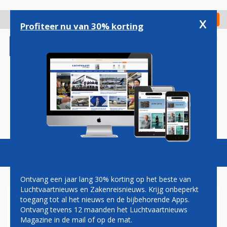
Overslaan
en
x
Digitaal Magazine
Registreer
Check in
naar
Profiteer nu van 30% korting
de
inhoud
gaan
Magazine
Podcasts
Vacatures
Toggl
naviga
Ontvang een jaar lang 30% korting op het beste van
Luchtvaartnieuws en Zakenreisnieuws. Krijg onbeperkt
toegang tot al het nieuws en de bijbehorende Apps.
HERCULES-VLIEGTUIGEN
Ontvang tevens 12 maanden het Luchtvaartnieuws
VERHUIZEN IN 2027
Magazine in de mail of op de mat.