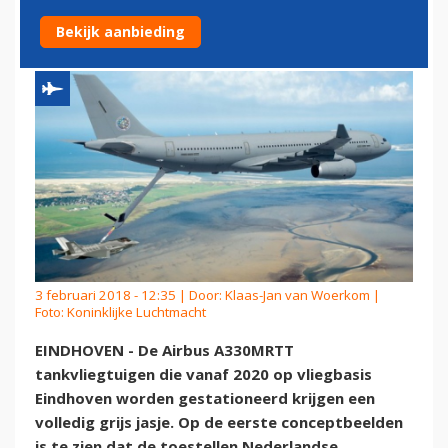
A330
Bekijk aanbieding
3 februari 2018 - 12:35 | Door:
Klaas-Jan van Woerkom
|
Foto: Koninklijke Luchtmacht
EINDHOVEN - De Airbus A330MRTT
tankvliegtuigen die vanaf 2020 op vliegbasis
Eindhoven worden gestationeerd krijgen een
volledig grijs jasje. Op de eerste conceptbeelden
is te zien dat de toestellen Nederlandse