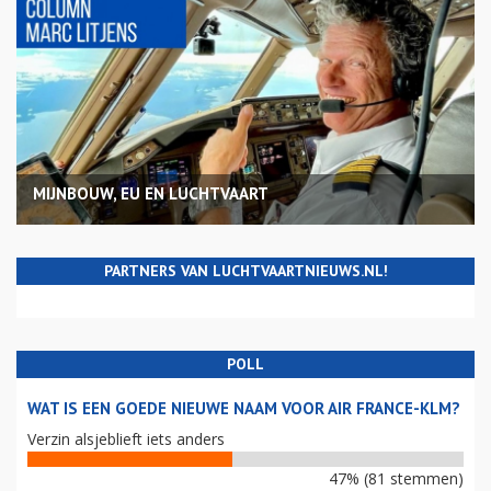
MIJNBOUW, EU EN LUCHTVAART
PARTNERS VAN LUCHTVAARTNIEUWS.NL!
POLL
WAT IS EEN GOEDE NIEUWE NAAM VOOR AIR FRANCE-KLM?
Verzin alsjeblieft iets anders
47% (81 stemmen)