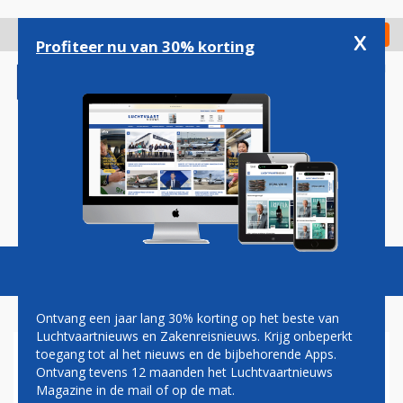
Overslaan
en
x
Digitaal Magazine
Registreer
Check in
naar
Profiteer nu van 30% korting
de
inhoud
gaan
Magazine
Podcasts
Vacatures
Toggl
naviga
Ontvang een jaar lang 30% korting op het beste van
Luchtvaartnieuws en Zakenreisnieuws. Krijg onbeperkt
toegang tot al het nieuws en de bijbehorende Apps.
LUCHTMACHT ONTHULT
Ontvang tevens 12 maanden het Luchtvaartnieuws
'KLEUREN' NIEUWE AIRBUS
Magazine in de mail of op de mat.