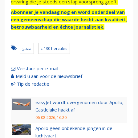
ervaring die je steeds een stap voorsprong geeft.
Abonneer je vandaag nog en word onderdeel van
een gemeenschap die waarde hecht aan kwaliteit,
betrouwbaarheid en échte journalistiek.
gaza
c-130 hercules
Verstuur per e-mail
Meld u aan voor de nieuwsbrief
Tip de redactie
easyJet wordt overgenomen door Apollo,
Castlelake haakt af
06-08-2026, 16:20
Apollo geen onbekende jongen in de
luchtvaart