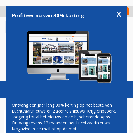
Overslaan
en
x
Digitaal Magazine
Registreer
Check in
naar
Profiteer nu van 30% korting
de
inhoud
gaan
Magazine
Podcasts
Vacatures
Toggl
naviga
Ontvang een jaar lang 30% korting op het beste van
Luchtvaartnieuws en Zakenreisnieuws. Krijg onbeperkt
toegang tot al het nieuws en de bijbehorende Apps.
NEDERLANDSE C-130
Ontvang tevens 12 maanden het Luchtvaartnieuws
HERCULES VERTREKT
Magazine in de mail of op de mat.