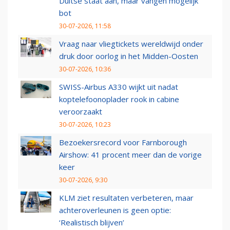
Duitse staat aan, maar vangen mogelijk
bot
30-07-2026, 11:58
Vraag naar vliegtickets wereldwijd onder
druk door oorlog in het Midden-Oosten
30-07-2026, 10:36
SWISS-Airbus A330 wijkt uit nadat
koptelefoonoplader rook in cabine
veroorzaakt
30-07-2026, 10:23
Bezoekersrecord voor Farnborough
Airshow: 41 procent meer dan de vorige
keer
30-07-2026, 9:30
KLM ziet resultaten verbeteren, maar
achteroverleunen is geen optie:
‘Realistisch blijven’