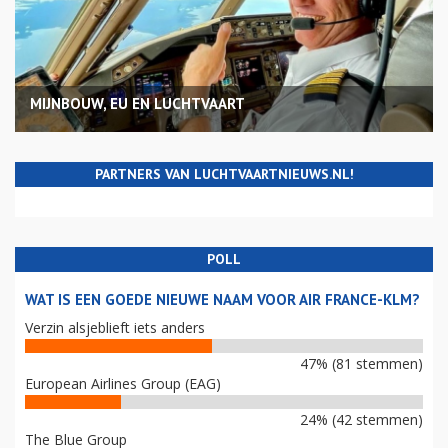
MIJNBOUW, EU EN LUCHTVAART
PARTNERS VAN LUCHTVAARTNIEUWS.NL!
POLL
WAT IS EEN GOEDE NIEUWE NAAM VOOR AIR FRANCE-KLM?
Verzin alsjeblieft iets anders
47% (81 stemmen)
European Airlines Group (EAG)
24% (42 stemmen)
The Blue Group