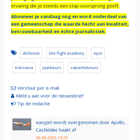
ervaring die je steeds een stap voorsprong geeft.
Abonneer je vandaag nog en word onderdeel van
een gemeenschap die waarde hecht aan kwaliteit,
betrouwbaarheid en échte journalistiek.
defensie
klm flight academy
epst
transavia
jaarbeurs
vakantiebeurs
Verstuur per e-mail
Meld u aan voor de nieuwsbrief
Tip de redactie
easyJet wordt overgenomen door Apollo,
Castlelake haakt af
06-08-2026, 16:20