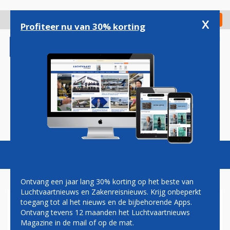
Overslaan
en
x
Digitaal Magazine
Registreer
Check in
naar
Profiteer nu van 30% korting
de
inhoud
gaan
Magazine
Podcasts
Vacatures
Toggl
naviga
Ontvang een jaar lang 30% korting op het beste van
Luchtvaartnieuws en Zakenreisnieuws. Krijg onbeperkt
toegang tot al het nieuws en de bijbehorende Apps.
NEDERLANDSE DEFENSIE
Ontvang tevens 12 maanden het Luchtvaartnieuws
BEVESTIGD ALS DEELNEMER
Magazine in de mail of op de mat.