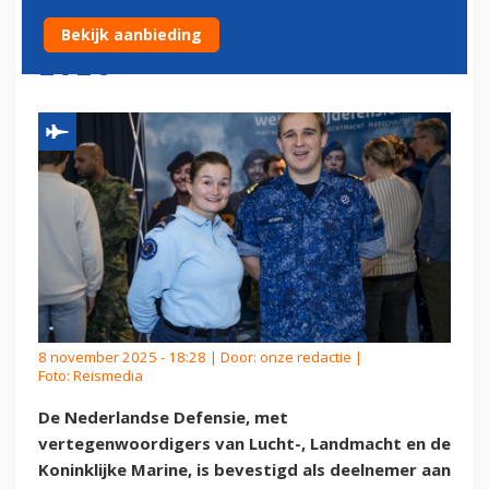
CAREER EXPERIENCE JANUARI
Bekijk aanbieding
2026
8 november 2025 - 18:28 | Door:
onze redactie
|
Foto: Reismedia
De Nederlandse Defensie, met
vertegenwoordigers van Lucht-, Landmacht en de
Koninklijke Marine, is bevestigd als deelnemer aan