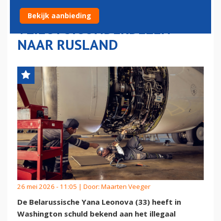
VAN AMERIKAANSE
Bekijk aanbieding
VLIEGTUIGONDERDELEN
NAAR RUSLAND
26 mei 2026 - 11:05 | Door:
Maarten Veeger
De Belarussische Yana Leonova (33) heeft in
Washington schuld bekend aan het illegaal