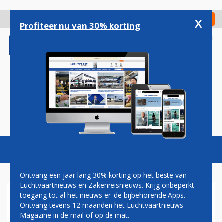
Overslaan
en
x
Digitaal Magazine
Registreer
Check in
naar
Profiteer nu van 30% korting
de
inhoud
gaan
Magazine
Podcasts
Vacatures
Toggl
naviga
Ontvang een jaar lang 30% korting op het beste van
Luchtvaartnieuws en Zakenreisnieuws. Krijg onbeperkt
toegang tot al het nieuws en de bijbehorende Apps.
BELARUSSISCHE VROUW
Ontvang tevens 12 maanden het Luchtvaartnieuws
BEKENT ILLEGALE UITVOER
Magazine in de mail of op de mat.