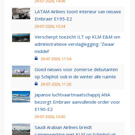
29-07-2026, 14:09
LATAM Airlines toont interieur van nieuwe
Embraer E195-E2
29-07-2026, 13:34
Verscherpt toezicht ILT op KLM E&M om
administratieve verslaglegging: ‘Zwaar
middel’
29-07-2026, 11:54
Goed nieuws voor zomerse debutanten
op Schiphol: ook in de winter alle ruimte
29-07-2026, 11:20
Japanse luchtvaartmaatschappij ANA
bezorgt Embraer aanvullende order voor
E190-E2
29-07-2026, 10:30
Saudi Arabian Airlines breidt
samenwerking met KLM op Schiphol uit