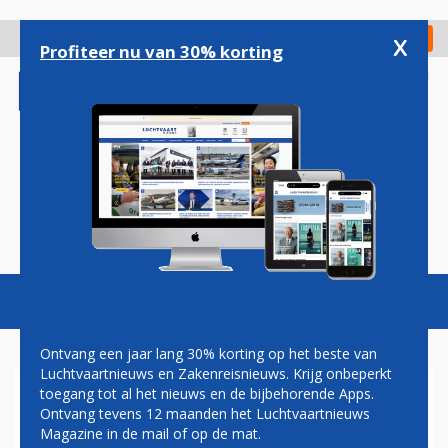
Overslaan
en
x
Digitaal Magazine
Registreer
Check in
naar
Profiteer nu van 30% korting
de
inhoud
gaan
Magazine
Podcasts
Vacatures
Toggl
naviga
Ontvang een jaar lang 30% korting op het beste van
Luchtvaartnieuws en Zakenreisnieuws. Krijg onbeperkt
toegang tot al het nieuws en de bijbehorende Apps.
BRITSE REGERING BENOEMT
Ontvang tevens 12 maanden het Luchtvaartnieuws
TIEN ‘LUCHTVAART-
Magazine in de mail of op de mat.