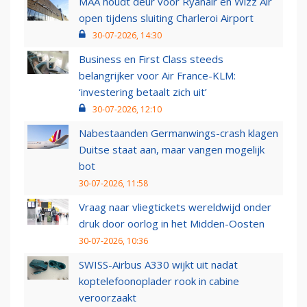
MAA houdt deur voor Ryanair en Wizz Air
open tijdens sluiting Charleroi Airport
30-07-2026, 14:30
Business en First Class steeds
belangrijker voor Air France-KLM:
‘investering betaalt zich uit’
30-07-2026, 12:10
Nabestaanden Germanwings-crash klagen
Duitse staat aan, maar vangen mogelijk
bot
30-07-2026, 11:58
Vraag naar vliegtickets wereldwijd onder
druk door oorlog in het Midden-Oosten
30-07-2026, 10:36
SWISS-Airbus A330 wijkt uit nadat
koptelefoonoplader rook in cabine
veroorzaakt