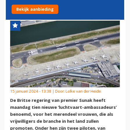
AMBASSADEURS’
Bekijk aanbieding
15 januari 2024 - 13:38 | Door:
Lolke van der Heide
De Britse regering van premier Sunak heeft
maandag tien nieuwe ‘luchtvaart-ambassadeurs’
benoemd, voor het merendeel vrouwen, die als
vrijwilligers de branche in het land zullen
promoten. Onder hen zijn twee piloten, van