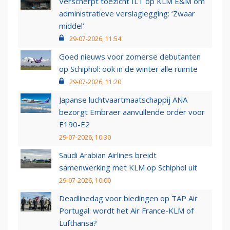
Verscherpt toezicht ILT op KLM E&M om
administratieve verslaglegging: ‘Zwaar
middel’
29-07-2026, 11:54
Goed nieuws voor zomerse debutanten
op Schiphol: ook in de winter alle ruimte
29-07-2026, 11:20
Japanse luchtvaartmaatschappij ANA
bezorgt Embraer aanvullende order voor
E190-E2
29-07-2026, 10:30
Saudi Arabian Airlines breidt
samenwerking met KLM op Schiphol uit
29-07-2026, 10:00
Deadlinedag voor biedingen op TAP Air
Portugal: wordt het Air France-KLM of
Lufthansa?