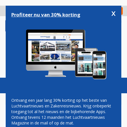
Overslaan
en
x
Digitaal Magazine
Registreer
Check in
naar
Profiteer nu van 30% korting
de
inhoud
gaan
Magazine
Podcasts
Vacatures
Toggl
naviga
Ontvang een jaar lang 30% korting op het beste van
Luchtvaartnieuws en Zakenreisnieuws. Krijg onbeperkt
toegang tot al het nieuws en de bijbehorende Apps.
EUROPESE COMMISSIE KOMT
Ontvang tevens 12 maanden het Luchtvaartnieuws
DEZE MAAND MET VOORSTEL
Magazine in de mail of op de mat.