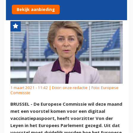
VOOR VACCINATIEPASPOORT
Bekijk aanbieding
1 maart 2021 - 11:42 | Door:
onze redactie
| Foto: Europese
Commissie
BRUSSEL - De Europese Commissie wil deze maand
met een voorstel komen voor een digitaal
vaccinatiepaspoort, heeft voorzitter Von der
Leyen in het Europees Parlement gezegd. Uit dat
voorstel moet duidelijk worden hoe het Europese