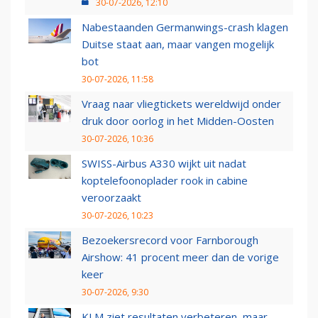
30-07-2026, 12:10
Nabestaanden Germanwings-crash klagen
Duitse staat aan, maar vangen mogelijk
bot
30-07-2026, 11:58
Vraag naar vliegtickets wereldwijd onder
druk door oorlog in het Midden-Oosten
30-07-2026, 10:36
SWISS-Airbus A330 wijkt uit nadat
koptelefoonoplader rook in cabine
veroorzaakt
30-07-2026, 10:23
Bezoekersrecord voor Farnborough
Airshow: 41 procent meer dan de vorige
keer
30-07-2026, 9:30
KLM ziet resultaten verbeteren, maar