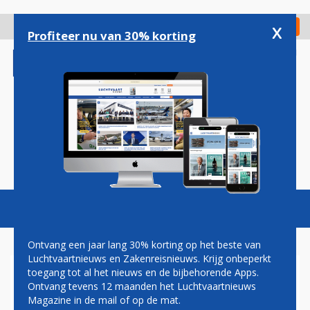
Overslaan
en
x
Digitaal Magazine
Registreer
Check in
naar
Profiteer nu van 30% korting
de
inhoud
gaan
Magazine
Podcasts
Vacatures
Toggl
naviga
Ontvang een jaar lang 30% korting op het beste van
Luchtvaartnieuws en Zakenreisnieuws. Krijg onbeperkt
toegang tot al het nieuws en de bijbehorende Apps.
KEROSINEPRODUCENTEN
Ontvang tevens 12 maanden het Luchtvaartnieuws
VERWACHTEN IN EUROPA
Magazine in de mail of op de mat.