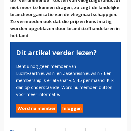
de "verlammende" kosten van vliegtuigbrandstof
niet meer te kunnen dragen, zo zegt de landelijke
brancheorganisatie van de vliegmaatschappijen.
Ze vermoeden ook dat die prijzen kunstmatig
worden opgeblazen door brandstofhandelaren in
het land.
Dit artikel verder lezen?
Bent u nog geen member van
Luchtvaartnieuws.nl en Zakenreisnieuws.nl? Een
membership is er al vanaf € 5,45 per maand. Klik
dan op onderstaande 'Word nu member' button
voor meer informatie.
Word nu member
Inloggen