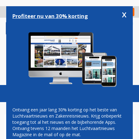
Overslaan
en
x
Digitaal Magazine
Registreer
Check in
naar
Profiteer nu van 30% korting
de
inhoud
gaan
Magazine
Podcasts
Vacatures
Toggl
naviga
Ontvang een jaar lang 30% korting op het beste van
Luchtvaartnieuws en Zakenreisnieuws. Krijg onbeperkt
toegang tot al het nieuws en de bijbehorende Apps.
'OPGEBLAZEN
Ontvang tevens 12 maanden het Luchtvaartnieuws
KEROSINEPRIJS' DREIGT
Magazine in de mail of op de mat.