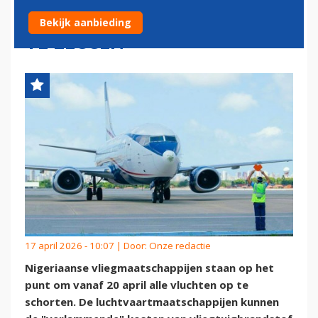
LUCHTVAART NIGERIA STIL
Bekijk aanbieding
TE LEGGEN
17 april 2026 - 10:07 | Door:
Onze redactie
Nigeriaanse vliegmaatschappijen staan op het
punt om vanaf 20 april alle vluchten op te
schorten. De luchtvaartmaatschappijen kunnen