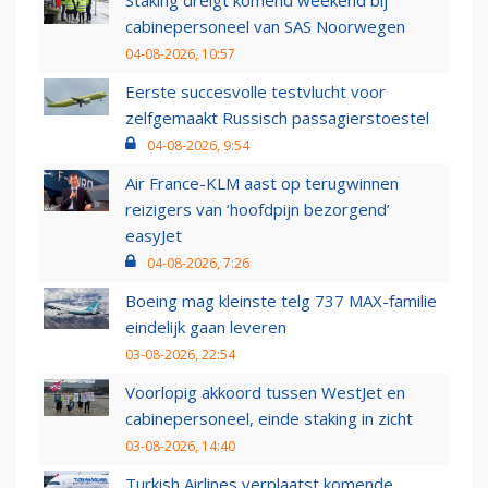
Staking dreigt komend weekend bij
cabinepersoneel van SAS Noorwegen
04-08-2026, 10:57
Eerste succesvolle testvlucht voor
zelfgemaakt Russisch passagierstoestel
04-08-2026, 9:54
Air France-KLM aast op terugwinnen
reizigers van ‘hoofdpijn bezorgend’
easyJet
04-08-2026, 7:26
Boeing mag kleinste telg 737 MAX-familie
eindelijk gaan leveren
03-08-2026, 22:54
Voorlopig akkoord tussen WestJet en
cabinepersoneel, einde staking in zicht
03-08-2026, 14:40
Turkish Airlines verplaatst komende