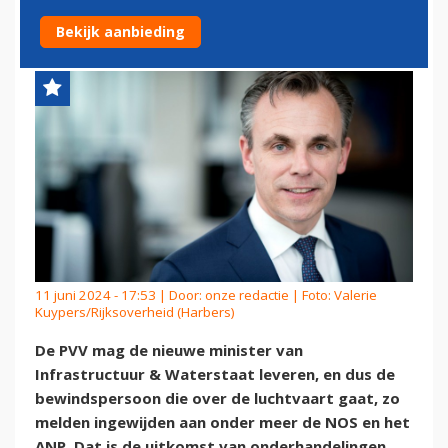
LUCHTVAARTMINISTER
Bekijk aanbieding
11 juni 2024 - 17:53 | Door:
onze redactie
| Foto: Valerie
Kuypers/Rijksoverheid (Harbers)
De PVV mag de nieuwe minister van
Infrastructuur & Waterstaat leveren, en dus de
bewindspersoon die over de luchtvaart gaat, zo
melden ingewijden aan onder meer de NOS en het
ANP. Dat is de uitkomst van onderhandelingen