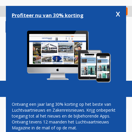
Overslaan
en
x
Digitaal Magazine
Registreer
Check in
naar
Profiteer nu van 30% korting
de
inhoud
gaan
Magazine
Podcasts
Vacatures
Toggl
naviga
Ontvang een jaar lang 30% korting op het beste van
Luchtvaartnieuws en Zakenreisnieuws. Krijg onbeperkt
toegang tot al het nieuws en de bijbehorende Apps.
PVV'ER VOLGT MARK
Ontvang tevens 12 maanden het Luchtvaartnieuws
HARBERS OP ALS
Magazine in de mail of op de mat.