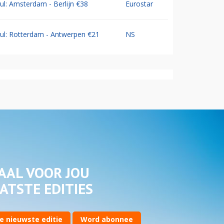
Jul: Amsterdam - Berlijn €38
Eurostar
Jul: Rotterdam - Antwerpen €21
NS
AAL VOOR JOU
ATSTE EDITIES
e nieuwste editie
Word abonnee