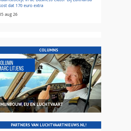
kost dat 170 euro extra
05 aug 26
COLUMNS
MIJNBOUW, EU EN LUCHTVAART
PARTNERS VAN LUCHTVAARTNIEUWS.NL!