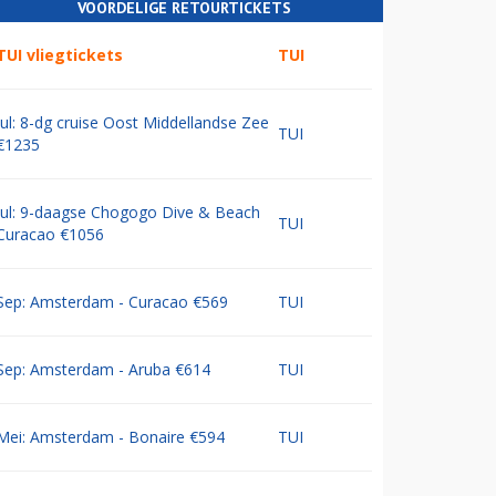
VOORDELIGE RETOURTICKETS
TUI vliegtickets
TUI
Jul: 8-dg cruise Oost Middellandse Zee
TUI
€1235
Jul: 9-daagse Chogogo Dive & Beach
TUI
Curacao €1056
Sep: Amsterdam - Curacao €569
TUI
Sep: Amsterdam - Aruba €614
TUI
Mei: Amsterdam - Bonaire €594
TUI