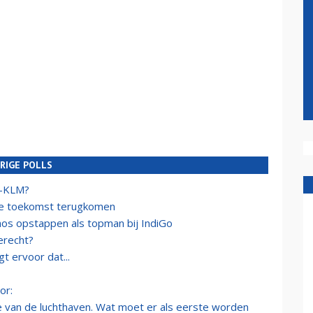
RIGE POLLS
e-KLM?
de toekomst terugkomen
aos opstappen als topman bij IndiGo
erecht?
t ervoor dat...
or:
ie van de luchthaven. Wat moet er als eerste worden