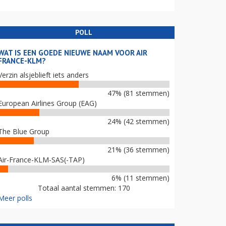
POLL
WAT IS EEN GOEDE NIEUWE NAAM VOOR AIR
FRANCE-KLM?
Verzin alsjeblieft iets anders
47% (81 stemmen)
European Airlines Group (EAG)
24% (42 stemmen)
The Blue Group
21% (36 stemmen)
Air-France-KLM-SAS(-TAP)
6% (11 stemmen)
Totaal aantal stemmen: 170
Meer polls