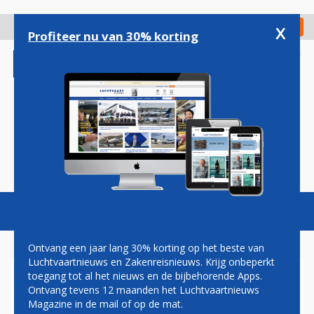
Overslaan
en
x
Digitaal Magazine
Registreer
Check in
naar
Profiteer nu van 30% korting
de
inhoud
gaan
Magazine
Podcasts
Vacatures
Toggl
naviga
Ontvang een jaar lang 30% korting op het beste van
Luchtvaartnieuws en Zakenreisnieuws. Krijg onbeperkt
toegang tot al het nieuws en de bijbehorende Apps.
SCHIPHOL STEEKT
Ontvang tevens 12 maanden het Luchtvaartnieuws
MILJARDEN IN EEN GROTE
Magazine in de mail of op de mat.