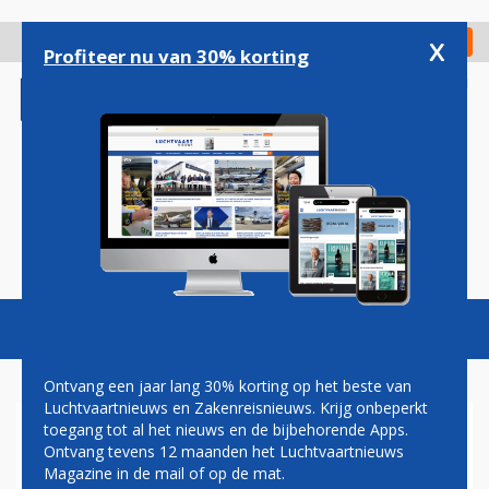
Overslaan
en
x
Digitaal Magazine
Registreer
Check in
naar
Profiteer nu van 30% korting
de
inhoud
gaan
Magazine
Podcasts
Vacatures
Toggl
naviga
Ontvang een jaar lang 30% korting op het beste van
Luchtvaartnieuws en Zakenreisnieuws. Krijg onbeperkt
toegang tot al het nieuws en de bijbehorende Apps.
WAT IS EEN GOEDE NIEUWE
Ontvang tevens 12 maanden het Luchtvaartnieuws
NAAM VOOR AIR FRANCE-
Magazine in de mail of op de mat.