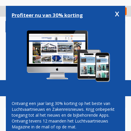
Overslaan
en
x
Digitaal Magazine
Registreer
Check in
naar
Profiteer nu van 30% korting
de
inhoud
gaan
Magazine
Podcasts
Vacatures
Toggl
naviga
Ontvang een jaar lang 30% korting op het beste van
Luchtvaartnieuws en Zakenreisnieuws. Krijg onbeperkt
toegang tot al het nieuws en de bijbehorende Apps.
KEMPEN AIRPORT
Ontvang tevens 12 maanden het Luchtvaartnieuws
Magazine in de mail of op de mat.