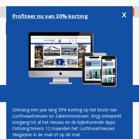
Overslaan
en
x
Digitaal Magazine
Registreer
Check in
naar
Profiteer nu van 30% korting
de
inhoud
gaan
Magazine
Podcasts
Vacatures
Toggl
naviga
Ontvang een jaar lang 30% korting op het beste van
Luchtvaartnieuws en Zakenreisnieuws. Krijg onbeperkt
toegang tot al het nieuws en de bijbehorende Apps.
SINT-HELENA
Ontvang tevens 12 maanden het Luchtvaartnieuws
Magazine in de mail of op de mat.