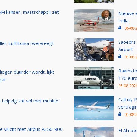
M kansen: maatschappij zet
Nieuwe e
India
06-08-
Saoedi’s
ller: Lufthansa overweegt
Airport
05-08-
Raamstoe
liegen duurder wordt, lijkt
170 euro
ger
05-08-2026
Cathay P
 Leipzig zat vol met munitie'
vertragi
05-08-
e vlucht met Airbus A350-900
El Al not