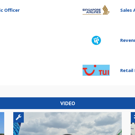
c Officer
Sales 
Reven
Retail
VIDEO