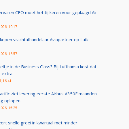
rvaren CEO moet het tij keren voor geplaagd Air
2026, 10:17
 kopen vrachtafhandelaar Aviapartner op Luik
2026, 16:57
ltje in de Business Class? Bij Lufthansa kost dat
 extra
, 16:41
acific ziet levering eerste Airbus A350F maanden
ng oplopen
2026, 15:25
eert snelle groei in kwartaal met minder