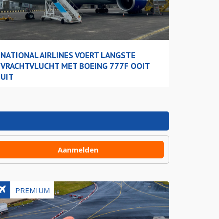
NATIONAL AIRLINES VOERT LANGSTE
VRACHTVLUCHT MET BOEING 777F OOIT
UIT