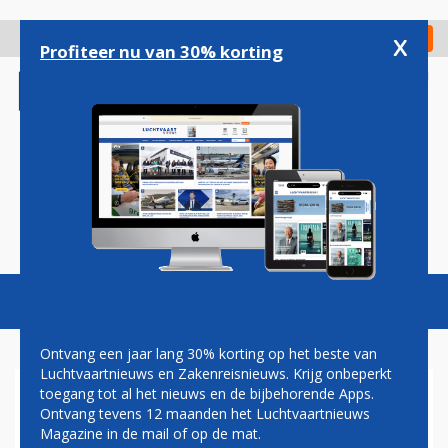
Overslaan
en
x
Digitaal Magazine
Registreer
Check in
naar
Profiteer nu van 30% korting
de
inhoud
gaan
Magazine
Podcasts
Vacatures
Toggl
naviga
Ontvang een jaar lang 30% korting op het beste van
Luchtvaartnieuws en Zakenreisnieuws. Krijg onbeperkt
toegang tot al het nieuws en de bijbehorende Apps.
DOSSIERS
Ontvang tevens 12 maanden het Luchtvaartnieuws
Magazine in de mail of op de mat.