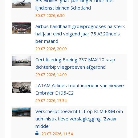
AIS Airlines gaat jaar langer door met
lijndienst binnen Schotland
30-07-2026, 6:30
Airbus handhaaft groeiprognoses na sterk
halfjaar: eind volgend jaar 75 A320neo’s
per maand
29-07-2026, 20:09
Certificering Boeing 737 MAX 10 stap
dichterbij: vliegproeven afgerond
29-07-2026, 14:09
LATAM Airlines toont interieur van nieuwe
Embraer E195-E2
29-07-2026, 13:34
Verscherpt toezicht ILT op KLM E&M om
administratieve verslaglegging: ‘Zwaar
middel’
29-07-2026, 11:54