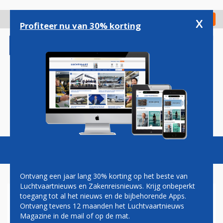
Overslaan
en
x
Digitaal Magazine
Registreer
Check in
naar
Profiteer nu van 30% korting
de
inhoud
gaan
Magazine
Podcasts
Vacatures
Toggl
naviga
Ontvang een jaar lang 30% korting op het beste van
Luchtvaartnieuws en Zakenreisnieuws. Krijg onbeperkt
toegang tot al het nieuws en de bijbehorende Apps.
OORZAAK VLIEGTUIGCRASH
Ontvang tevens 12 maanden het Luchtvaartnieuws
CALANDKANAAL NIET TE
Magazine in de mail of op de mat.