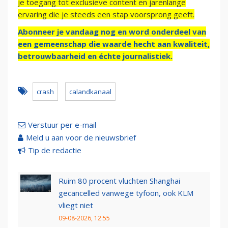
je toegang tot exclusieve content en jarenlange
ervaring die je steeds een stap voorsprong geeft.
Abonneer je vandaag nog en word onderdeel van
een gemeenschap die waarde hecht aan kwaliteit,
betrouwbaarheid en échte journalistiek.
crash
calandkanaal
Verstuur per e-mail
Meld u aan voor de nieuwsbrief
Tip de redactie
Ruim 80 procent vluchten Shanghai
gecancelled vanwege tyfoon, ook KLM
vliegt niet
09-08-2026, 12:55