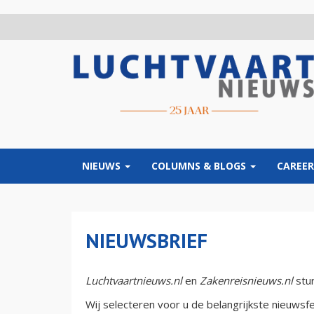
Overslaan
en
naar
de
inhoud
gaan
NIEUWS
COLUMNS & BLOGS
CAREER
NIEUWSBRIEF
Luchtvaartnieuws.nl
en
Zakenreisnieuws.nl
stur
Wij selecteren voor u de belangrijkste nieuwsf