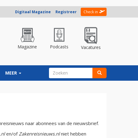
Digitaal Magazine
Registreer
Check in
Magazine
Podcasts
Vacatures
ZOEKVELD
MEER
Zoeken
nreisnieuws naar abonnees van de nieuwsbrief.
.nl
en/of
Zakenreisnieuws.nl
niet hebben