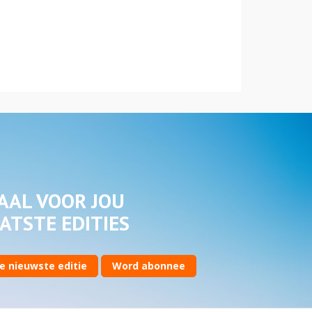
AAL VOOR JOU
ATSTE EDITIES
e nieuwste editie
Word abonnee